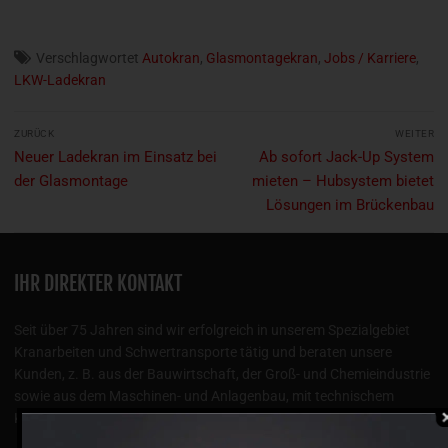
Verschlagwortet
Autokran
,
Glasmontagekran
,
Jobs / Karriere
,
LKW-Ladekran
Beitragsnavigation
ZURÜCK
WEITER
Vorheriger
Nächster
Neuer Ladekran im Einsatz bei
Ab sofort Jack-Up System
Beitrag:
Beitrag:
der Glasmontage
mieten – Hubsystem bietet
Lösungen im Brückenbau
IHR DIREKTER KONTAKT
Seit über 75 Jahren sind wir erfolgreich in unserem Spezialgebiet
Kranarbeiten und Schwertransporte tätig und beraten unsere
Kunden, z. B. aus der Bauwirtschaft, der Groß- und Chemieindustrie
sowie aus dem Maschinen- und Anlagenbau, mit technischem
Know-how und langjähriger praktischer Erfahrung.