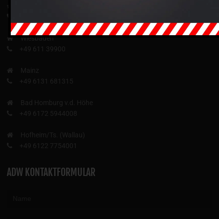
Darmstadt
+49 6151 899233
Wiesbaden
+49 611 39900
Mainz
+49 6131 681315
Bad Homburg v.d. Höhe
+49 6172 5944008
Hofheim/Ts. (Wallau)
+49 6122 7754001
ADW KONTAKTFORMULAR