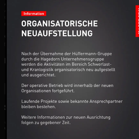
Anschrift:
Auto-Dienst West Ganske GmbH
Gutenbergstraße 5
63477 Maintal
+49 6109 50111-0
info@autodienst-west.de
NEWSLETTER
SERVICE
Hanau
+49 6181 63839