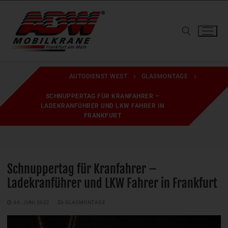
Zum
Inhalt
springen
Suchen nach:
AUTODIENST WEST
GLASMONTAGE
SCHNUPPERTAG FÜR KRANFAHRER –
LADEKRANFÜHRER UND LKW FAHRER IN
FRANKFURT
Schnuppertag für Kranfahrer –
Ladekranführer und LKW Fahrer in Frankfurt
30. JUNI 2022
GLASMONTAGE