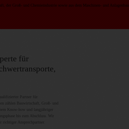
aft, der Groß- und Chemieindustrie sowie aus dem Maschinen- und Anlagenbau
perte für
chwertransporte,
lifizierter Partner für
en zählen Bauwirtschaft, Groß- und
chem Know-how und langjähriger
ungsphase bis zum Abschluss. Wir
r richtiger Ansprechpartner.