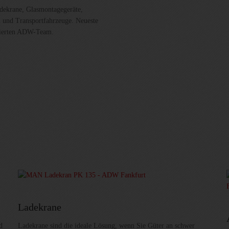
dekrane, Glasmontagegeräte,
 und Transportfahrzeuge. Neueste
izierten ADW-Team.
Ladekrane
d
Ladekrane sind die ideale Lösung, wenn Sie Güter an schwer