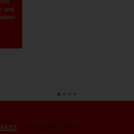
dort
on und
Heben
WEST
professioneller Partner