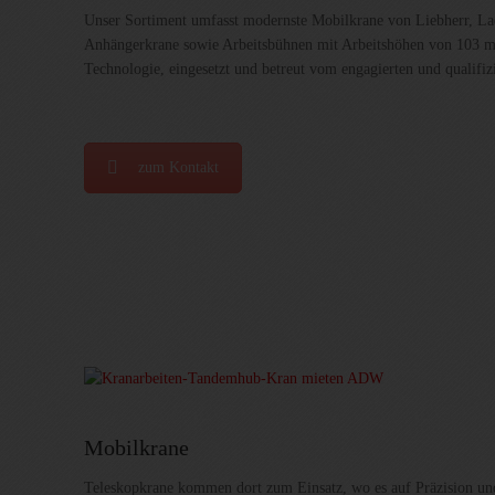
Unser Sortiment umfasst modernste Mobilkrane von Liebherr, La
Anhängerkrane sowie Arbeitsbühnen mit Arbeitshöhen von 103 m
Technologie, eingesetzt und betreut vom engagierten und qualif
zum Kontakt
Mobilkrane
Teleskopkrane kommen dort zum Einsatz, wo es auf Präzision un