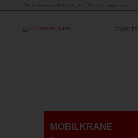
Zum
Rufen Sie uns an: 06109 50 111-0
info@autodienst-west.de
Inhalt
springen
KRANDIEN
MOBILKRANE