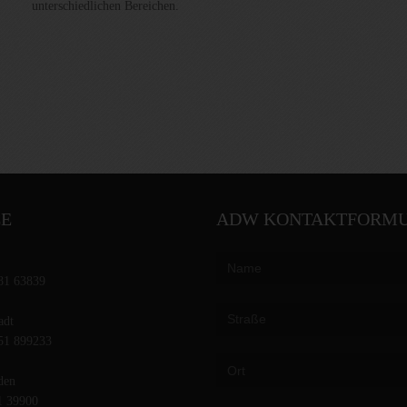
unterschiedlichen Bereichen.
CE
ADW KONTAKTFORM
81 63839
adt
51 899233
den
1 39900
Please leave this field empty.