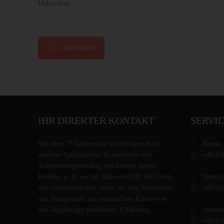
Hubstudien.
weiterlesen
IHR DIREKTER KONTAKT
SERVI
Seit über 75 Jahren sind wir erfolgreich in
Hanau
unserem Spezialgebiet Kranarbeiten und
+49 61
Schwertransporte tätig und beraten unsere
Kunden, z. B. aus der Bauwirtschaft, der Groß-
Darmst
und Chemieindustrie sowie aus dem Maschinen-
+49 61
und Anlagenbau, mit technischem Know-how
und langjähriger praktischer Erfahrung.
Wiesba
+49 61