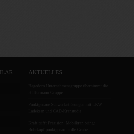
ULAR
AKTUELLES
Hagedorn Unternehmensgruppe übernimmt die
Hüffermann Gruppe
Punktgenaue Schwerlastlösungen mit LKW-
Ladekran und CAD-Kranstudie
Kraft trifft Präzision: Mobilkran bringt
Bohrkopf punktgenau in die Grube