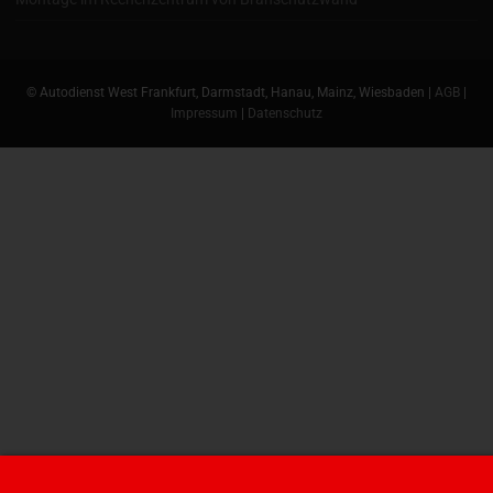
© Autodienst West Frankfurt, Darmstadt, Hanau, Mainz, Wiesbaden |
AGB
|
Impressum
|
Datenschutz