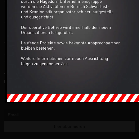
Seit über 75 Jahren sind wir erfolgreich in unserem Spezialgebiet
Kranarbeiten und Schwertransporte tätig und beraten unsere
Kunden, z. B. aus der Bauwirtschaft, der Groß- und Chemieindustrie
sowie aus dem Maschinen- und Anlagenbau, mit technischem
Know-how und langjähriger praktischer Erfahrung.
Anschrift:
Auto-Dienst West Ganske GmbH
Gutenbergstraße 5
63477 Maintal
+49 6109 50111-0
info@autodienst-west.de
NEWSLETTER