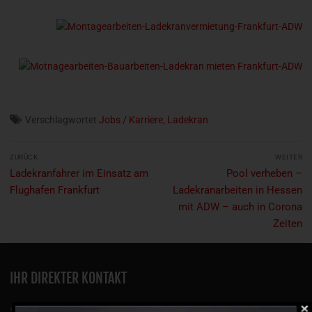
Verschlagwortet
Jobs / Karriere
,
Ladekran
Beitragsnavigation
ZURÜCK
WEITER
Vorheriger
Nächster
Ladekranfahrer im Einsatz am
Pool verheben –
Beitrag:
Beitrag:
Flughafen Frankfurt
Ladekranarbeiten in Hessen
mit ADW – auch in Corona
Zeiten
IHR DIREKTER KONTAKT
Seit über 75 Jahren sind wir erfolgreich in unserem Spezialgebiet