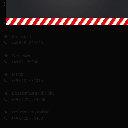
SERVICE
Hanau
+49 6181 63839
Darmstadt
+49 6151 899233
Wiesbaden
+49 611 39900
Mainz
+49 6131 681315
Bad Homburg v.d. Höhe
+49 6172 5944008
Hofheim/Ts. (Wallau)
+49 6122 7754001