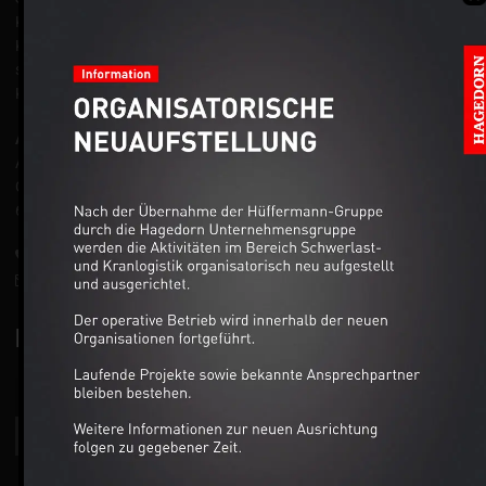
Kranarbeiten und Schwertransporte tätig und beraten unsere
Kunden, z. B. aus der Bauwirtschaft, der Groß- und Chemieindustrie
sowie aus dem Maschinen- und Anlagenbau, mit technischem
Know-how und langjähriger praktischer Erfahrung.
Anschrift:
Auto-Dienst West Ganske GmbH
Gutenbergstraße 5
63477 Maintal
+49 6109 50111-0
info@autodienst-west.de
NEWSLETTER