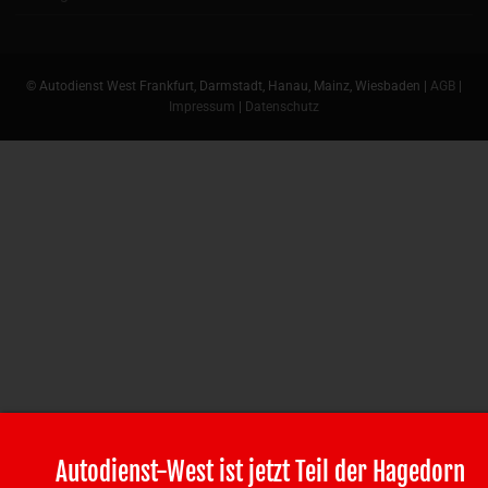
© Autodienst West Frankfurt, Darmstadt, Hanau, Mainz, Wiesbaden |
AGB
|
Impressum
|
Datenschutz
Autodienst-West ist jetzt Teil der Hagedorn