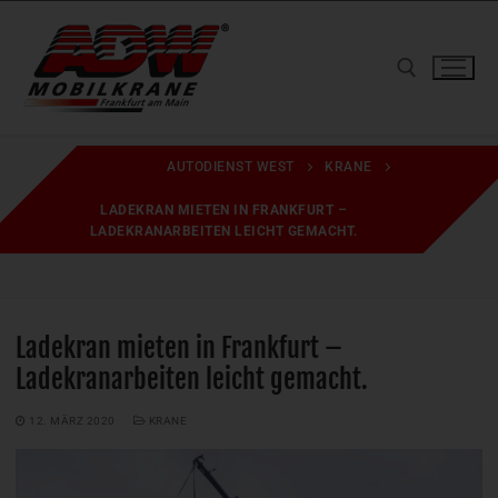
Zum
Inhalt
springen
Suchen nach:
AUTODIENST WEST
KRANE
LADEKRAN MIETEN IN FRANKFURT –
LADEKRANARBEITEN LEICHT GEMACHT.
Ladekran mieten in Frankfurt –
Ladekranarbeiten leicht gemacht.
12. MÄRZ 2020
KRANE