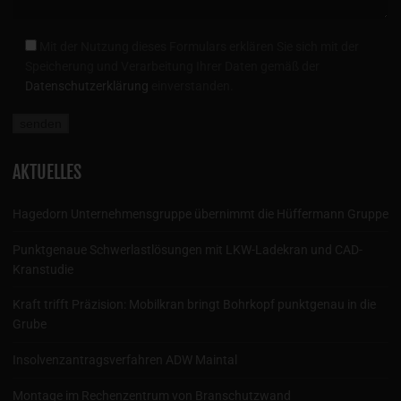
Mit der Nutzung dieses Formulars erklären Sie sich mit der
Speicherung und Verarbeitung Ihrer Daten gemäß der
Datenschutzerklärung
einverstanden.
AKTUELLES
Hagedorn Unternehmensgruppe übernimmt die Hüffermann Gruppe
Punktgenaue Schwerlastlösungen mit LKW-Ladekran und CAD-
Kranstudie
Kraft trifft Präzision: Mobilkran bringt Bohrkopf punktgenau in die
Grube
Insolvenzantragsverfahren ADW Maintal
Montage im Rechenzentrum von Branschutzwand