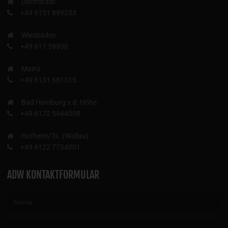
Darmstadt
+49 6151 899233
Wiesbaden
+49 611 39900
Mainz
+49 6131 681315
Bad Homburg v.d. Höhe
+49 6172 5944008
Hofheim/Ts. (Wallau)
+49 6122 7754001
ADW KONTAKTFORMULAR