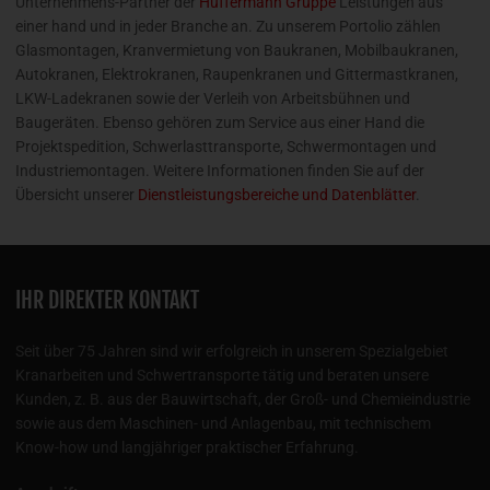
Unternehmens-Partner der
Hüffermann Gruppe
Leistungen aus
einer hand und in jeder Branche an. Zu unserem Portolio zählen
Glasmontagen, Kranvermietung von Baukranen, Mobilbaukranen,
Autokranen, Elektrokranen, Raupenkranen und Gittermastkranen,
LKW-Ladekranen sowie der Verleih von Arbeitsbühnen und
Baugeräten. Ebenso gehören zum Service aus einer Hand die
Projektspedition, Schwerlasttransporte, Schwermontagen und
Industriemontagen. Weitere Informationen finden Sie auf der
Übersicht unserer
Dienstleistungsbereiche und Datenblätter
.
IHR DIREKTER KONTAKT
Seit über 75 Jahren sind wir erfolgreich in unserem Spezialgebiet
Kranarbeiten und Schwertransporte tätig und beraten unsere
Kunden, z. B. aus der Bauwirtschaft, der Groß- und Chemieindustrie
sowie aus dem Maschinen- und Anlagenbau, mit technischem
Know-how und langjähriger praktischer Erfahrung.