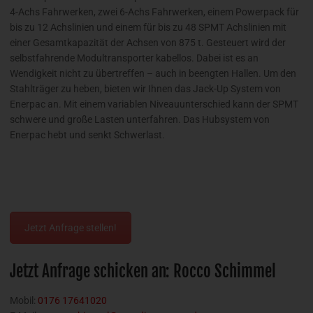
4-Achs Fahrwerken, zwei 6-Achs Fahrwerken, einem Powerpack für
bis zu 12 Achslinien und einem für bis zu 48 SPMT Achslinien mit
einer Gesamtkapazität der Achsen von 875 t. Gesteuert wird der
selbstfahrende Modultransporter kabellos. Dabei ist es an
Wendigkeit nicht zu übertreffen – auch in beengten Hallen. Um den
Stahlträger zu heben, bieten wir Ihnen das Jack-Up System von
Enerpac an. Mit einem variablen Niveauunterschied kann der SPMT
schwere und große Lasten unterfahren. Das Hubsystem von
Enerpac hebt und senkt Schwerlast.
Jetzt Anfrage stellen!
Jetzt Anfrage schicken an: Rocco Schimmel
Mobil:
0176 17641020