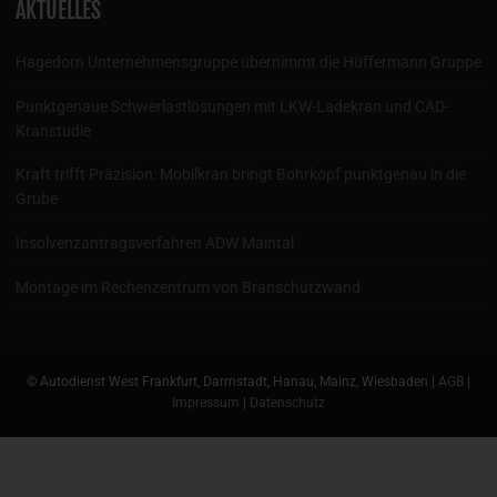
AKTUELLES
Hagedorn Unternehmensgruppe übernimmt die Hüffermann Gruppe
Punktgenaue Schwerlastlösungen mit LKW-Ladekran und CAD-
Kranstudie
Kraft trifft Präzision: Mobilkran bringt Bohrkopf punktgenau in die
Grube
Insolvenzantragsverfahren ADW Maintal
Montage im Rechenzentrum von Branschutzwand
© Autodienst West Frankfurt, Darmstadt, Hanau, Mainz, Wiesbaden |
AGB
|
Impressum
|
Datenschutz