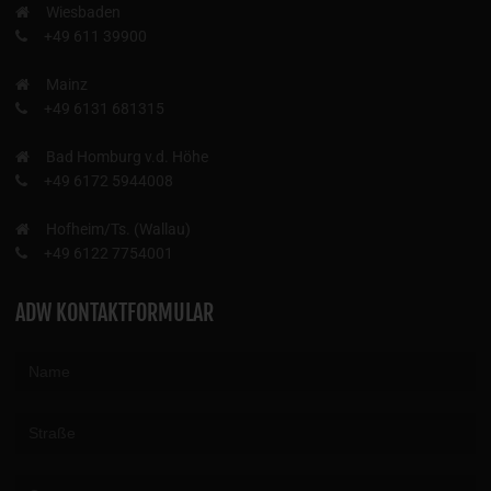
Wiesbaden
+49 611 39900
Mainz
+49 6131 681315
Bad Homburg v.d. Höhe
+49 6172 5944008
Hofheim/Ts. (Wallau)
+49 6122 7754001
ADW KONTAKTFORMULAR