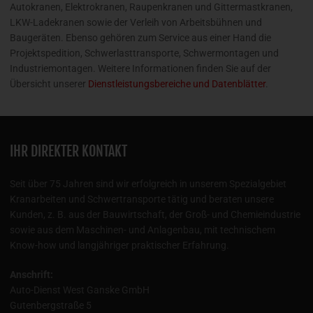
Autokranen, Elektrokranen, Raupenkranen und Gittermastkranen,
LKW-Ladekranen sowie der Verleih von Arbeitsbühnen und
Baugeräten. Ebenso gehören zum Service aus einer Hand die
Projektspedition, Schwerlasttransporte, Schwermontagen und
Industriemontagen. Weitere Informationen finden Sie auf der
Übersicht unserer
Dienstleistungsbereiche und Datenblätter
.
IHR DIREKTER KONTAKT
Seit über 75 Jahren sind wir erfolgreich in unserem Spezialgebiet
Kranarbeiten und Schwertransporte tätig und beraten unsere
Kunden, z. B. aus der Bauwirtschaft, der Groß- und Chemieindustrie
sowie aus dem Maschinen- und Anlagenbau, mit technischem
Know-how und langjähriger praktischer Erfahrung.
Anschrift:
Auto-Dienst West Ganske GmbH
Gutenbergstraße 5