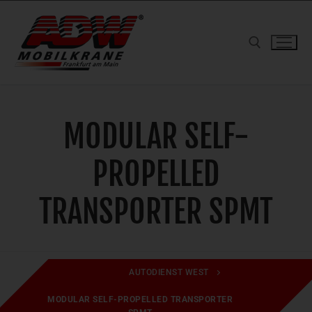
Zum
Inhalt
springen
Suchen nach:
MODULAR SELF-
PROPELLED
TRANSPORTER SPMT
AUTODIENST WEST
MODULAR SELF-PROPELLED TRANSPORTER