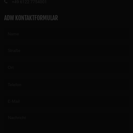
+49 6122 7754001
ADW KONTAKTFORMULAR
Please leave this field empty.