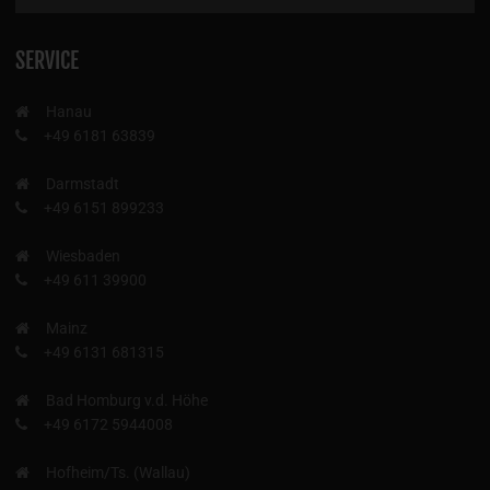
SERVICE
Hanau
+49 6181 63839
Darmstadt
+49 6151 899233
Wiesbaden
+49 611 39900
Mainz
+49 6131 681315
Bad Homburg v.d. Höhe
+49 6172 5944008
Hofheim/Ts. (Wallau)