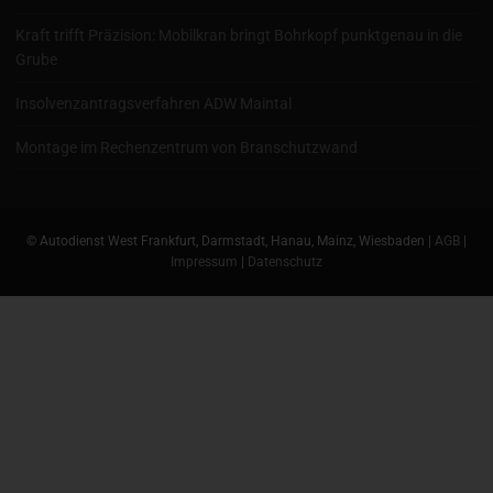
Kraft trifft Präzision: Mobilkran bringt Bohrkopf punktgenau in die
Grube
Insolvenzantragsverfahren ADW Maintal
Montage im Rechenzentrum von Branschutzwand
© Autodienst West Frankfurt, Darmstadt, Hanau, Mainz, Wiesbaden |
AGB
|
Impressum
|
Datenschutz