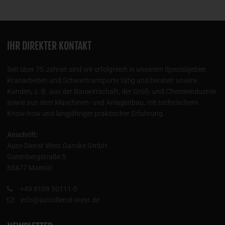
IHR DIREKTER KONTAKT
Seit über 75 Jahren sind wir erfolgreich in unserem Spezialgebiet
Kranarbeiten und Schwertransporte tätig und beraten unsere
Kunden, z. B. aus der Bauwirtschaft, der Groß- und Chemieindustrie
sowie aus dem Maschinen- und Anlagenbau, mit technischem
Know-how und langjähriger praktischer Erfahrung.
Anschrift:
Auto-Dienst West Ganske GmbH
Gutenbergstraße 5
63477 Maintal
+49 6109 50111-0
info@autodienst-west.de