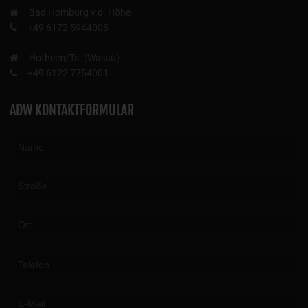
Bad Homburg v.d. Höhe
+49 6172 5944008
Hofheim/Ts. (Wallau)
+49 6122 7754001
ADW KONTAKTFORMULAR
Please leave this field empty.