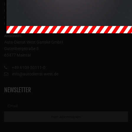
Kranarbeiten und Schwertransporte tätig und beraten unsere
Kunden, z. B. aus der Bauwirtschaft, der Groß- und Chemieindustrie
sowie aus dem Maschinen- und Anlagenbau, mit technischem
Know-how und langjähriger praktischer Erfahrung.
Anschrift:
Auto-Dienst West Ganske GmbH
Gutenbergstraße 5
63477 Maintal
+49 6109 50111-0
info@autodienst-west.de
NEWSLETTER