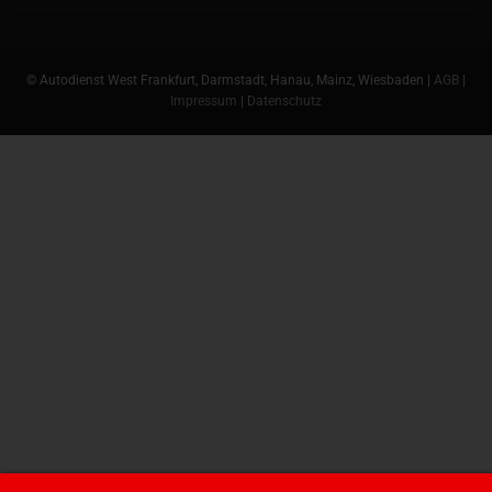
© Autodienst West Frankfurt, Darmstadt, Hanau, Mainz, Wiesbaden |
AGB
|
Impressum
|
Datenschutz