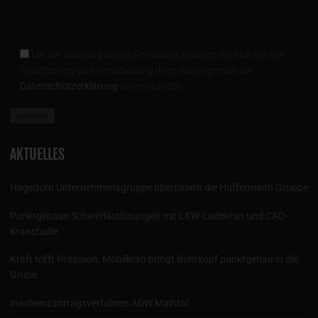
Mit der Nutzung dieses Formulars erklären Sie sich mit der
Speicherung und Verarbeitung Ihrer Daten gemäß der
Datenschutzerklärung
einverstanden.
AKTUELLES
Hagedorn Unternehmensgruppe übernimmt die Hüffermann Gruppe
Punktgenaue Schwerlastlösungen mit LKW-Ladekran und CAD-
Kranstudie
Kraft trifft Präzision: Mobilkran bringt Bohrkopf punktgenau in die
Grube
Insolvenzantragsverfahren ADW Maintal