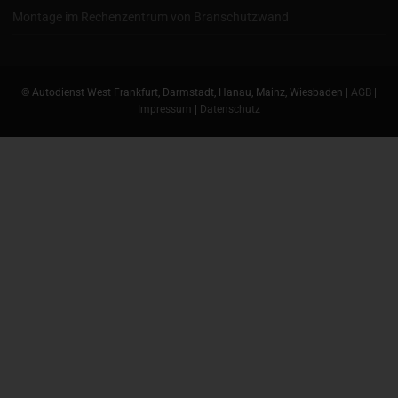
Montage im Rechenzentrum von Branschutzwand
© Autodienst West Frankfurt, Darmstadt, Hanau, Mainz, Wiesbaden |
AGB
|
Impressum
|
Datenschutz