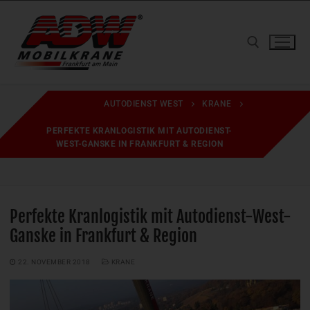
Zum
Inhalt
springen
Suchen nach:
AUTODIENST WEST
KRANE
PERFEKTE KRANLOGISTIK MIT AUTODIENST-
WEST-GANSKE IN FRANKFURT & REGION
Perfekte Kranlogistik mit Autodienst-West-
Ganske in Frankfurt & Region
22. NOVEMBER 2018
KRANE