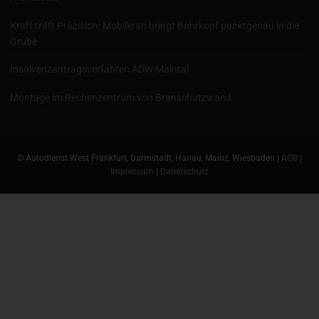
Kraft trifft Präzision: Mobilkran bringt Bohrkopf punktgenau in die
Grube
Insolvenzantragsverfahren ADW Maintal
Montage im Rechenzentrum von Branschutzwand
© Autodienst West Frankfurt, Darmstadt, Hanau, Mainz, Wiesbaden |
AGB
|
Impressum
|
Datenschutz