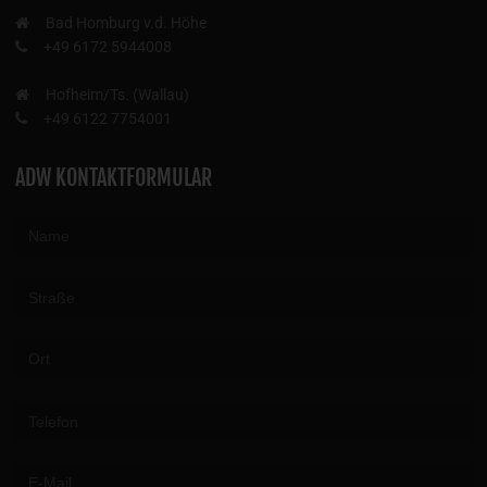
Bad Homburg v.d. Höhe
+49 6172 5944008
Hofheim/Ts. (Wallau)
+49 6122 7754001
ADW KONTAKTFORMULAR
Please leave this field empty.