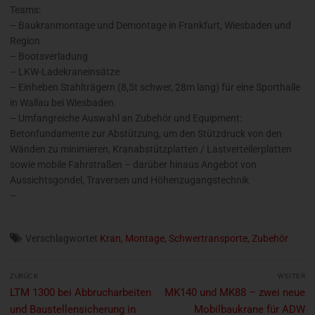
Teams:
– Baukranmontage und Demontage in Frankfurt, Wiesbaden und
Region
– Bootsverladung
– LKW-Ladekraneinsätze
– Einheben Stahlträgern (8,5t schwer, 28m lang) für eine Sporthalle
in Wallau bei Wiesbaden.
– Umfangreiche Auswahl an Zubehör und Equipment:
Betonfundamente zur Abstützung, um den Stützdruck von den
Wänden zu minimieren, Kranabstützplatten / Lastverteilerplatten
sowie mobile Fahrstraßen – darüber hinaus Angebot von
Aussichtsgondel, Traversen und Höhenzugangstechnik
–
Verschlagwortet
Kran
,
Montage
,
Schwertransporte
,
Zubehör
Beitragsnavigation
ZURÜCK
WEITER
Vorheriger
Nächster
LTM 1300 bei Abbrucharbeiten
MK140 und MK88 – zwei neue
Beitrag:
Beitrag:
und Baustellensicherung in
Mobilbaukrane für ADW