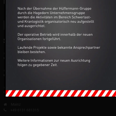
NEWSLETTER
SERVICE
Hanau
+49 6181 63839
Darmstadt
+49 6151 899233
Wiesbaden
+49 611 39900
Mainz
+49 6131 681315