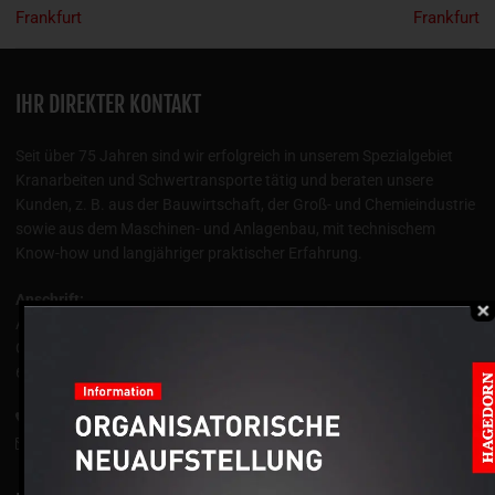
Frankfurt
Frankfurt
IHR DIREKTER KONTAKT
Seit über 75 Jahren sind wir erfolgreich in unserem Spezialgebiet
Kranarbeiten und Schwertransporte tätig und beraten unsere
Kunden, z. B. aus der Bauwirtschaft, der Groß- und Chemieindustrie
sowie aus dem Maschinen- und Anlagenbau, mit technischem
Know-how und langjähriger praktischer Erfahrung.
Anschrift:
Auto-Dienst West Ganske GmbH
Gutenbergstraße 5
63477 Maintal
+49 6109 50111-0
info@autodienst-west.de