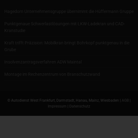
Hagedorn Unternehmensgruppe übernimmt die Hüffermann Gruppe
Punktgenaue Schwerlastlösungen mit LKW-Ladekran und CAD-
Kranstudie
Kraft trifft Präzision: Mobilkran bringt Bohrkopf punktgenau in die
Grube
Insolvenzantragsverfahren ADW Maintal
Montage im Rechenzentrum von Branschutzwand
© Autodienst West Frankfurt, Darmstadt, Hanau, Mainz, Wiesbaden |
AGB
|
Impressum
|
Datenschutz