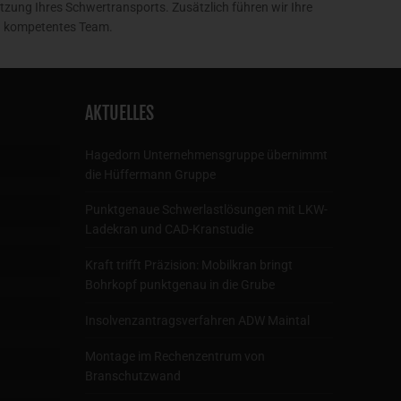
zung Ihres Schwertransports. Zusätzlich führen wir Ihre
n kompetentes Team.
AKTUELLES
Hagedorn Unternehmensgruppe übernimmt
die Hüffermann Gruppe
Punktgenaue Schwerlastlösungen mit LKW-
Ladekran und CAD-Kranstudie
Kraft trifft Präzision: Mobilkran bringt
Bohrkopf punktgenau in die Grube
Insolvenzantragsverfahren ADW Maintal
Montage im Rechenzentrum von
Branschutzwand