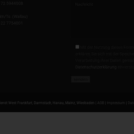
172 5944008
im/Ts. (Wallau)
122 7754001
Mit der Nutzung dieses Form
erklären Sie sich mit der Speic
Verarbeitung Ihrer Daten gemäß
Datenschutzerklärung
einverst
enst West Frankfurt, Darmstadt, Hanau, Mainz, Wiesbaden |
AGB
|
Impressum
|
Dat