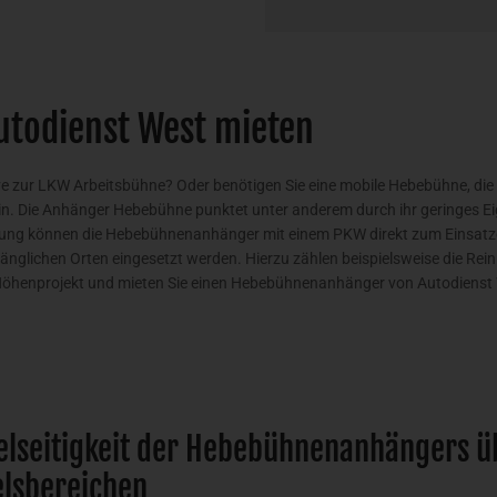
todienst West mieten
tive zur LKW Arbeitsbühne? Oder benötigen Sie eine mobile Hebebühne, di
ein. Die Anhänger Hebebühne punktet unter anderem durch ihr geringes 
ung können die Hebebühnenanhänger mit einem PKW direkt zum Einsatzor
änglichen Orten eingesetzt werden. Hierzu zählen beispielsweise die Rei
m Höhenprojekt und mieten Sie einen Hebebühnenanhänger von Autodienst 
ielseitigkeit der Hebebühnenanhängers ü
lsbereichen