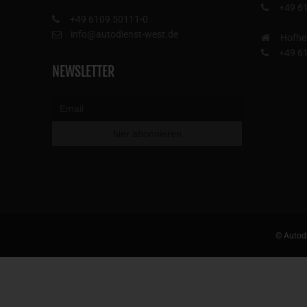
+49 6
+49 6109 50111-0
info@autodienst-west.de
Hofhe
+49 6
NEWSLETTER
© Autodi