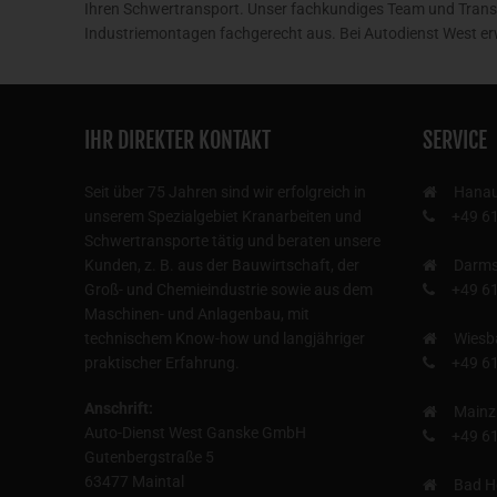
Ihren Schwertransport. Unser fachkundiges Team und Transp
Industriemontagen fachgerecht aus. Bei Autodienst West er
IHR DIREKTER KONTAKT
SERVICE
Seit über 75 Jahren sind wir erfolgreich in
Hana
unserem Spezialgebiet Kranarbeiten und
+49 6
Schwertransporte tätig und beraten unsere
Kunden, z. B. aus der Bauwirtschaft, der
Darms
Groß- und Chemieindustrie sowie aus dem
+49 6
Maschinen- und Anlagenbau, mit
technischem Know-how und langjähriger
Wiesb
praktischer Erfahrung.
+49 6
Anschrift:
Mainz
Auto-Dienst West Ganske GmbH
+49 6
Gutenbergstraße 5
63477 Maintal
Bad H