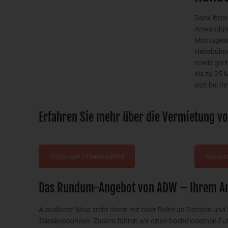
Dank ihres
Anwendungs
Montagearb
Hebebühnen
sowie geri
bis zu 25 
sich bei 
Erfahren Sie mehr über die Vermietung v
Anhänger Arbeitsbühne
Autokr
Das Rundum-Angebot von ADW – Ihrem Ans
Autodienst West steht Ihnen mit einer Reihe an Geräten und
Teleskopbühnen. Zudem führen wir einen hochmodernen Fu