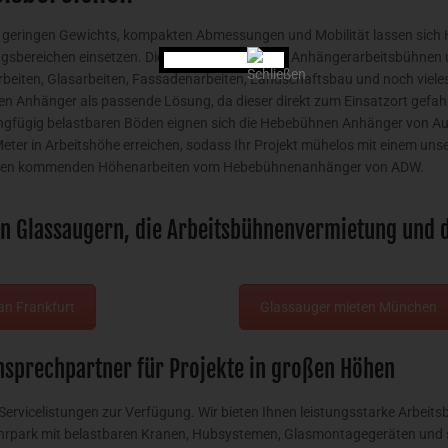
 geringen Gewichts, kompakten Abmessungen und Mobilität lassen sich
bereichen einsetzen. Die Einsatzbereiche der Anhängerarbeitsbühnen 
eiten, Glasarbeiten, Fassadenarbeiten, Landschaftsbau und noch vieles m
 Anhänger als passende Lösung, da dieser direkt zum Einsatzort gefahr
ngfügig belastbaren Böden eignen sich die Hebebühnen Anhänger von A
Meter in Arbeitshöhe erreichen, sodass Ihr Projekt mühelos mit einem u
Ihren kommenden Höhenarbeiten vom Hebebühnenanhänger von ADW.
on Glassaugern, die Arbeitsbühnenvermietung und 
an Frankfurt
Glassauger mieten München
prechpartner für Projekte in großen Höhen
 Servicelistungen zur Verfügung. Wir bieten Ihnen leistungsstarke Arbe
hrpark mit belastbaren Kranen, Hubsystemen, Glasmontagegeräten und