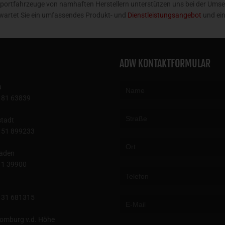
ortfahrzeuge von namhaften Herstellern unterstützen uns bei der Umset
wartet Sie ein umfassendes Produkt- und
Dienstleistungsangebot
und ei
ADW KONTAKTFORMULAR
u
181 63839
tadt
151 899233
aden
Please leave this field empty.
11 39900
131 681315
omburg v.d. Höhe