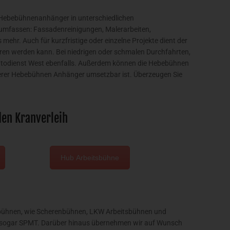
 Hebebühnenanhänger in unterschiedlichen
umfassen: Fassadenreinigungen, Malerarbeiten,
ehr. Auch für kurzfristige oder einzelne Projekte dient der
en werden kann. Bei niedrigen oder schmalen Durchfahrten,
utodienst West ebenfalls. Außerdem können die Hebebühnen
nserer Hebebühnen Anhänger umsetzbar ist. Überzeugen Sie
den Kranverleih
Hub Arbeitsbühne
itsbühnen, wie Scherenbühnen, LKW Arbeitsbühnen und
 sogar SPMT. Darüber hinaus übernehmen wir auf Wunsch