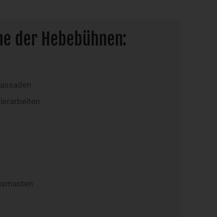
he der Hebebühnen:
r
Fassaden
lerarbeiten
nsmasten