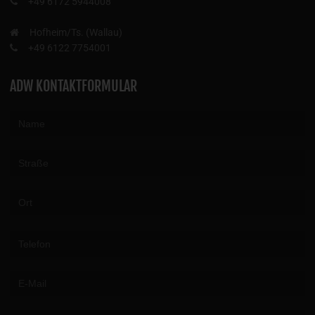
+49 6172 5944008
Hofheim/Ts. (Wallau)
+49 6122 7754001
ADW KONTAKTFORMULAR
Please leave this field empty.