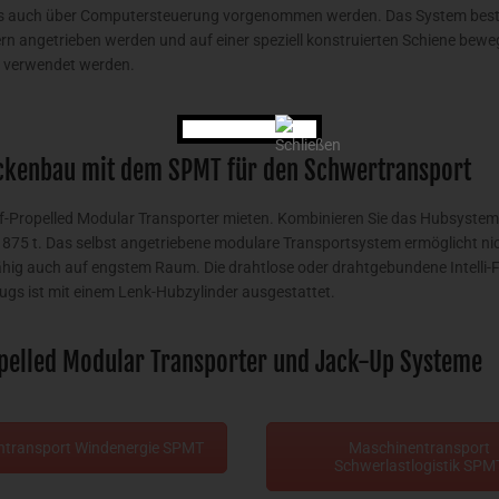
ls auch über Computersteuerung vorgenommen werden. Das System besteh
rn angetrieben werden und auf einer speziell konstruierten Schiene bew
 verwendet werden.
ckenbau mit dem SPMT für den Schwertransport
lf-Propelled Modular Transporter mieten. Kombinieren Sie das Hubsyste
n 875 t. Das selbst angetriebene modulare Transportsystem ermöglicht 
hig auch auf engstem Raum. Die drahtlose oder drahtgebundene Intelli-
ugs ist mit einem Lenk-Hubzylinder ausgestattet.
opelled Modular Transporter und Jack-Up Systeme
ntransport Windenergie SPMT
Maschinentransport
Schwerlastlogistik SPM