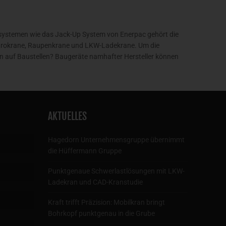
ystemen wie das Jack-Up System von Enerpac gehört die
ektrokrane, Raupenkrane und LKW-Ladekrane. Um die
n auf Baustellen? Baugeräte namhafter Hersteller können
AKTUELLES
Hagedorn Unternehmensgruppe übernimmt
die Hüffermann Gruppe
Punktgenaue Schwerlastlösungen mit LKW-
Ladekran und CAD-Kranstudie
Kraft trifft Präzision: Mobilkran bringt
Bohrkopf punktgenau in die Grube