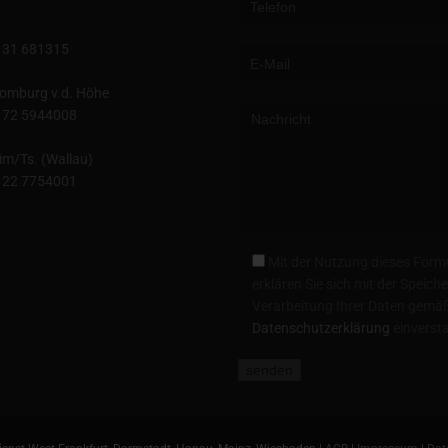
131 681315
omburg v.d. Höhe
172 5944008
im/Ts. (Wallau)
122 7754001
Mit der Nutzung dieses Form
erklären Sie sich mit der Speic
Verarbeitung Ihrer Daten gemäß
Datenschutzerklärung
einverst