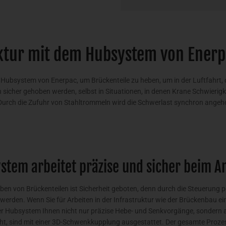
uktur mit dem Hubsystem von Ener
as Hubsystem von Enerpac, um Brückenteile zu heben, um in der Luftfahrt
icher gehoben werden, selbst in Situationen, in denen Krane Schwierig
. Durch die Zufuhr von Stahltrommeln wird die Schwerlast synchron ange
stem arbeitet präzise und sicher beim A
en von Brückenteilen ist Sicherheit geboten, denn durch die Steuerung
 werden. Wenn Sie für Arbeiten in der Infrastruktur wie der Brückenbau 
er Hubsystem Ihnen nicht nur präzise Hebe- und Senkvorgänge, sondern 
uht, sind mit einer 3D-Schwenkkupplung ausgestattet. Der gesamte Proze