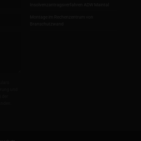
Insolvenzantragsverfahren ADW Maintal
Montage im Rechenzentrum von
Branschutzwand
ulars
herung und
 der
anden.