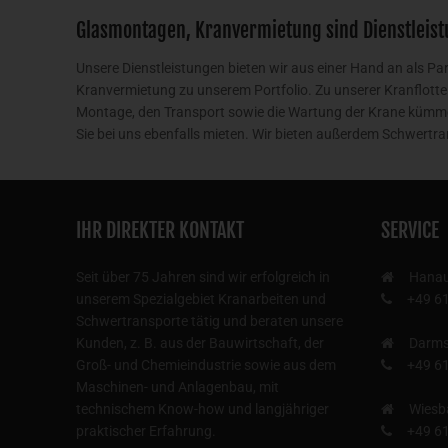
Glasmontagen, Kranvermietung sind Dienstleist
Unsere Dienstleistungen bieten wir aus einer Hand an als Pa
Kranvermietung zu unserem Portfolio. Zu unserer Kranflot
Montage, den Transport sowie die Wartung der Krane kümmer
Sie bei uns ebenfalls mieten. Wir bieten außerdem Schwer
IHR DIREKTER KONTAKT
SERVICE
Seit über 75 Jahren sind wir erfolgreich in
Hana
unserem Spezialgebiet Kranarbeiten und
+49 6
Schwertransporte tätig und beraten unsere
Kunden, z. B. aus der Bauwirtschaft, der
Darms
Groß- und Chemieindustrie sowie aus dem
+49 6
Maschinen- und Anlagenbau, mit
technischem Know-how und langjähriger
Wiesb
praktischer Erfahrung.
+49 6