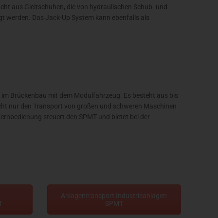
t aus Gleitschuhen, die von hydraulischen Schub- und
egt werden. Das Jack-Up System kann ebenfalls als
m im Brückenbau mit dem Modulfahrzeug. Es besteht aus bis
nicht nur den Transport von großen und schweren Maschinen
Fernbedienung steuert den SPMT und bietet bei der
Anlagentransport Industrieanlagen
T
SPMT