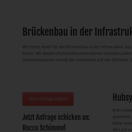
Brückenbau in der Infrastr
Wir bieten Ihnen für den Brückenbau in der Infrastruktur d
heben. Mit diesem Stufenhubsystem können schwere Lasten s
Stufenhubsystem verteilt die Gesamtlast auf vier Einheiten
Hubsy
Jetzt Anfrage stellen!
Beim Anheb
Jetzt Anfrage schicken an:
gearbeitet
bietet uns
Rocco Schimmel
die Last r