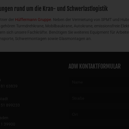
ungen rund um die Kran- und Schwerlastlogistik
rtner der
Hüffermann Gruppe
. Neben der Vermietung von SPMT und Hubs
te gehören Turmdrehkrane, Mobilbaukrane, Autokrane, emissionsfreie El
n sich unsere Fachkräfte. Benötigen Sie weiteres Equipment für Arbeite
transporte, Schwermontagen sowie Glasmontagen an.
ADW KONTAKTFORMULAR
u
181 63839
tadt
151 899233
aden
Please leave this field empty.
11 39900