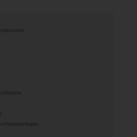
kturbranche
industrie
e
trochemieanlagen