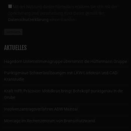
Mit der Nutzung dieses Formulars erklären Sie sich mit der
Speicherung und Verarbeitung Ihrer Daten gemäß der
Datenschutzerklärung
einverstanden.
AKTUELLES
Hagedorn Unternehmensgruppe übernimmt die Hüffermann Gruppe
Punktgenaue Schwerlastlösungen mit LKW-Ladekran und CAD-
Kranstudie
Kraft trifft Präzision: Mobilkran bringt Bohrkopf punktgenau in die
Grube
Insolvenzantragsverfahren ADW Maintal
Montage im Rechenzentrum von Branschutzwand