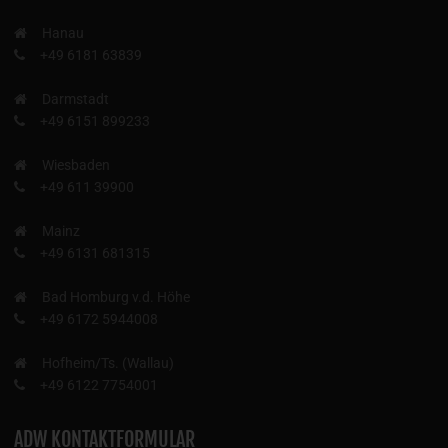
Hanau
+49 6181 63839
Darmstadt
+49 6151 899233
Wiesbaden
+49 611 39900
Mainz
+49 6131 681315
Bad Homburg v.d. Höhe
+49 6172 5944008
Hofheim/Ts. (Wallau)
+49 6122 7754001
ADW KONTAKTFORMULAR