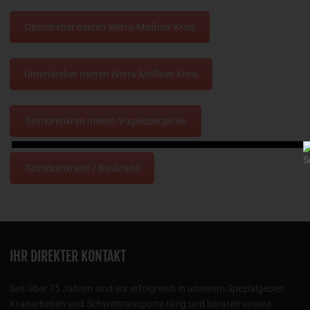
Obendreher mieten Werra-Meißner-Kreis
Untendreher mieten Werra-Meißner-Kreis
Turmdrehkran mieten Vogelsbergkreis
Turmdrehkrane / Baukräne
IHR DIREKTER KONTAKT
Seit über 75 Jahren sind wir erfolgreich in unserem Spezialgebiet
Kranarbeiten und Schwertransporte tätig und beraten unsere