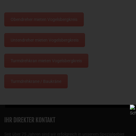
Obendreher mieten Vogelsbergkreis
Untendreher mieten Vogelsbergkreis
Turmdrehkran mieten Vogelsbergkreis
Turmdrehkrane / Baukräne
IHR DIREKTER KONTAKT
Seit über 75 Jahren sind wir erfolgreich in unserem Spezialgebiet