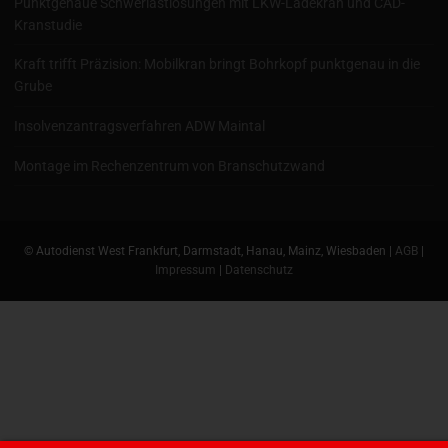
Punktgenaue Schwerlastlösungen mit LKW-Ladekran und CAD-
Kranstudie
Kraft trifft Präzision: Mobilkran bringt Bohrkopf punktgenau in die
Grube
Insolvenzantragsverfahren ADW Maintal
Montage im Rechenzentrum von Branschutzwand
© Autodienst West Frankfurt, Darmstadt, Hanau, Mainz, Wiesbaden |
AGB
|
Impressum
|
Datenschutz