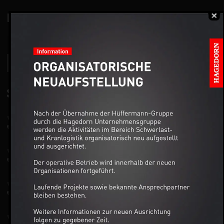
NEWSLETTER
SERVICE
Hanau
+49 6181 63839
Darmstadt
+49 6151 899233
Wiesbaden
+49 611 39900
Mainz