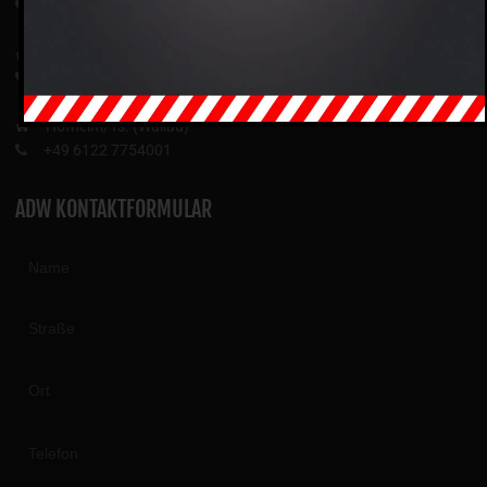
+49 6131 681315
Bad Homburg v.d. Höhe
+49 6172 5944008
Hofheim/Ts. (Wallau)
+49 6122 7754001
ADW KONTAKTFORMULAR
Please leave this field empty.