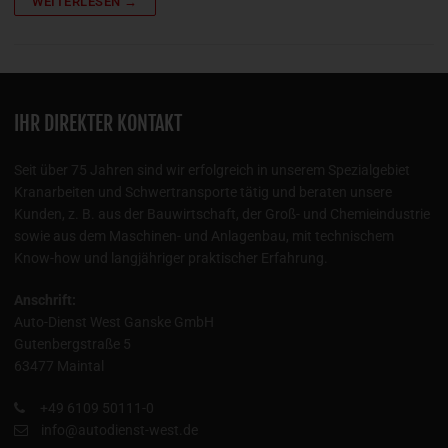
WEITERLESEN →
IHR DIREKTER KONTAKT
Seit über 75 Jahren sind wir erfolgreich in unserem Spezialgebiet
Kranarbeiten und Schwertransporte tätig und beraten unsere
Kunden, z. B. aus der Bauwirtschaft, der Groß- und Chemieindustrie
sowie aus dem Maschinen- und Anlagenbau, mit technischem
Know-how und langjähriger praktischer Erfahrung.
Anschrift:
Auto-Dienst West Ganske GmbH
Gutenbergstraße 5
63477 Maintal
+49 6109 50111-0
info@autodienst-west.de