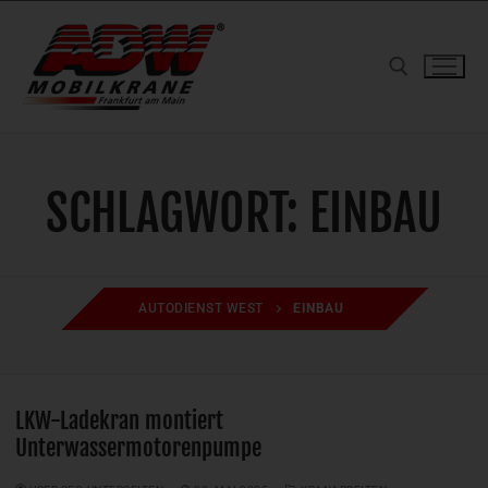
Zum
Inhalt
springen
Suchen nach:
SCHLAGWORT:
EINBAU
AUTODIENST WEST
EINBAU
LKW-Ladekran montiert
Unterwassermotorenpumpe