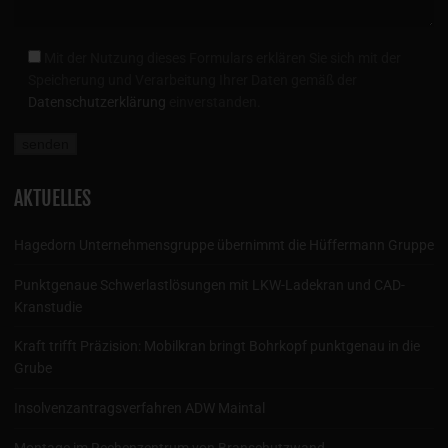
Mit der Nutzung dieses Formulars erklären Sie sich mit der
Speicherung und Verarbeitung Ihrer Daten gemäß der
Datenschutzerklärung
einverstanden.
AKTUELLES
Hagedorn Unternehmensgruppe übernimmt die Hüffermann Gruppe
Punktgenaue Schwerlastlösungen mit LKW-Ladekran und CAD-
Kranstudie
Kraft trifft Präzision: Mobilkran bringt Bohrkopf punktgenau in die
Grube
Insolvenzantragsverfahren ADW Maintal
Montage im Rechenzentrum von Branschutzwand