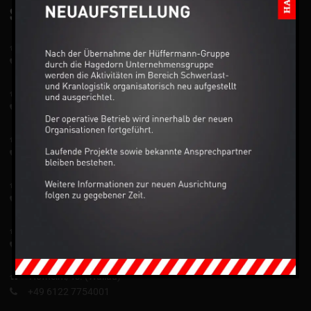
SERVICE
Hanau
+49 6181 63839
Darmstadt
+49 6151 899233
Wiesbaden
+49 611 39900
Mainz
+49 6131 681315
Bad Homburg v.d. Höhe
+49 6172 5944008
Hofheim/Ts. (Wallau)
+49 6122 7754001