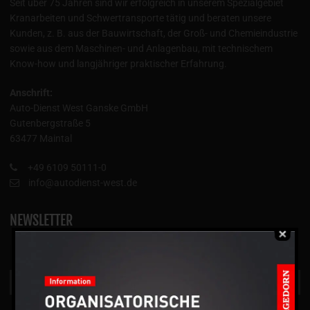
Seit über 75 Jahren sind wir erfolgreich in unserem Spezialgebiet
Kranarbeiten und Schwertransporte tätig und beraten unsere
Kunden, z. B. aus der Bauwirtschaft, der Groß- und Chemieindustrie
sowie aus dem Maschinen- und Anlagenbau, mit technischem
Know-how und langjähriger praktischer Erfahrung.
Anschrift:
Auto-Dienst West Ganske GmbH
Gutenbergstraße 5
63477 Maintal
+49 6109 50111-0
info@autodienst-west.de
NEWSLETTER