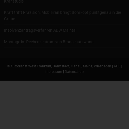
Kranstudie
Kraft trifft Präzision: Mobilkran bringt Bohrkopf punktgenau in die
Grube
Insolvenzantragsverfahren ADW Maintal
Montage im Rechenzentrum von Branschutzwand
© Autodienst West Frankfurt, Darmstadt, Hanau, Mainz, Wiesbaden |
AGB
|
Impressum
|
Datenschutz