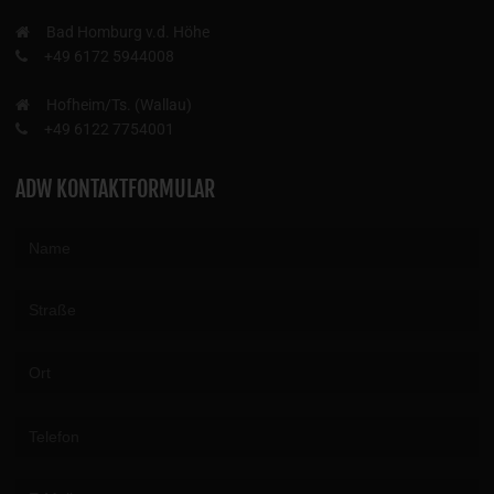
Bad Homburg v.d. Höhe
+49 6172 5944008
Hofheim/Ts. (Wallau)
+49 6122 7754001
ADW KONTAKTFORMULAR
Please leave this field empty.