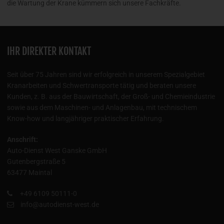
die Wartung der Krane kümmern sich unsere Fachkräfte.
IHR DIREKTER KONTAKT
Seit über 75 Jahren sind wir erfolgreich in unserem Spezialgebiet
Kranarbeiten und Schwertransporte tätig und beraten unsere
Kunden, z. B. aus der Bauwirtschaft, der Groß- und Chemieindustrie
sowie aus dem Maschinen- und Anlagenbau, mit technischem
Know-how und langjähriger praktischer Erfahrung.
Anschrift:
Auto-Dienst West Ganske GmbH
Gutenbergstraße 5
63477 Maintal
+49 6109 50111-0
info@autodienst-west.de