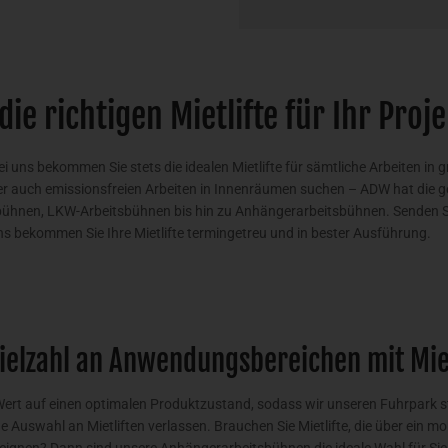
ie richtigen Mietlifte für Ihr Proje
 uns bekommen Sie stets die idealen Mietlifte für sämtliche Arbeiten in 
der auch emissionsfreien Arbeiten in Innenräumen suchen – ADW hat die ge
bühnen, LKW-Arbeitsbühnen bis hin zu Anhängerarbeitsbühnen. Senden Si
s bekommen Sie Ihre Mietlifte termingetreu und in bester Ausführung.
Vielzahl an Anwendungsbereichen mit Mie
Wert auf einen optimalen Produktzustand, sodass wir unseren Fuhrpark s
ge Auswahl an Mietliften verlassen. Brauchen Sie Mietlifte, die über ein m