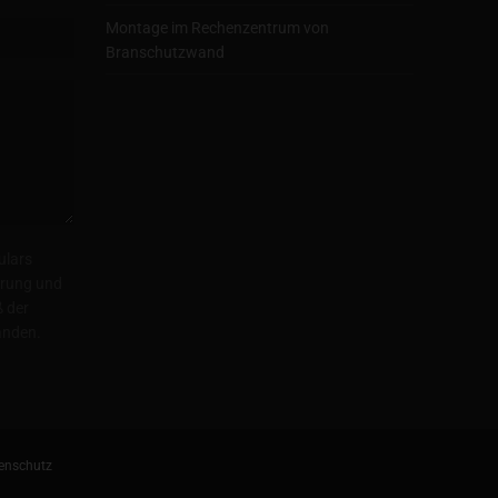
Montage im Rechenzentrum von
Branschutzwand
ulars
herung und
 der
anden.
enschutz