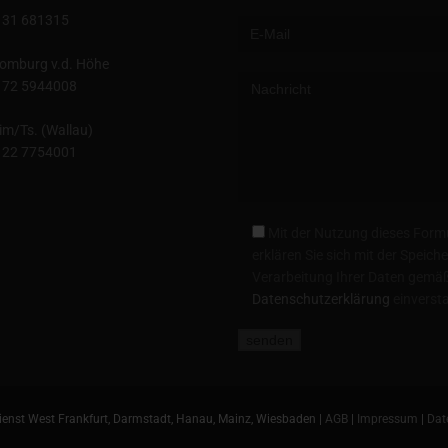
131 681315
omburg v.d. Höhe
172 5944008
im/Ts. (Wallau)
122 7754001
Mit der Nutzung dieses Form
erklären Sie sich mit der Speic
Verarbeitung Ihrer Daten gemäß
Datenschutzerklärung
einverst
enst West Frankfurt, Darmstadt, Hanau, Mainz, Wiesbaden |
AGB
|
Impressum
|
Dat