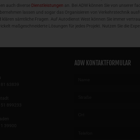
nen auch diverse
Dienstleistungen
an. Bei ADW können Sie von unserer f
 übernehmen lassen und sogar das Organisieren von Verkehrstechnik ausfü
und klären sämtliche Fragen. Auf Autodienst West können Sie immer vertraue
ckelt maßgeschneiderte Lösungen für jedes Projekt. Nutzen Sie die Exp
ADW KONTAKTFORMULAR
u
181 63839
tadt
151 899233
aden
Please leave this field empty.
11 39900