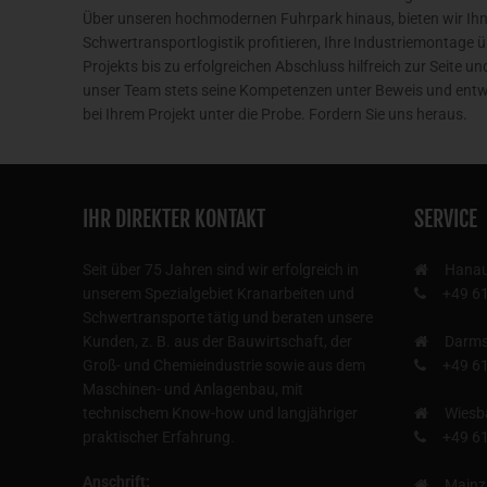
Über unseren hochmodernen Fuhrpark hinaus, bieten wir Ih
Schwertransportlogistik profitieren, Ihre Industriemontage
Projekts bis zu erfolgreichen Abschluss hilfreich zur Seite 
unser Team stets seine Kompetenzen unter Beweis und entwi
bei Ihrem Projekt unter die Probe. Fordern Sie uns heraus.
IHR DIREKTER KONTAKT
SERVICE
Seit über 75 Jahren sind wir erfolgreich in
Hana
unserem Spezialgebiet Kranarbeiten und
+49 6
Schwertransporte tätig und beraten unsere
Kunden, z. B. aus der Bauwirtschaft, der
Darms
Groß- und Chemieindustrie sowie aus dem
+49 6
Maschinen- und Anlagenbau, mit
technischem Know-how und langjähriger
Wiesb
praktischer Erfahrung.
+49 6
Anschrift:
Mainz