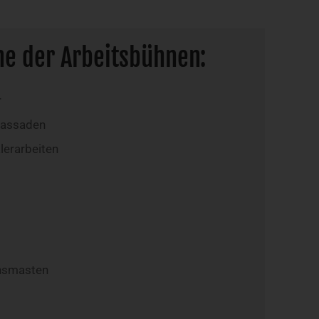
he der Arbeitsbühnen:
r
Fassaden
lerarbeiten
nsmasten