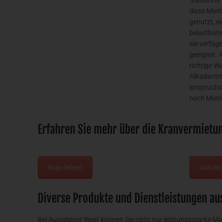
Standorte 
diese Miet
genutzt, e
belastbare
sie verfüg
geeignet. 
richtige W
Allradantr
anspruchsv
nach Mietl
Erfahren Sie mehr über die Kranvermietu
Kran leihen
Autokr
Diverse Produkte und Dienstleistungen a
Bei Autodienst West können Sie nicht nur leistungsstarke Mi