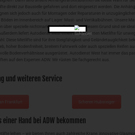
eignen? Dann sind unsere Anhängerarbeitsbühnen die ideale Wahl für S
lifte direkt zur Baustelle gefahren und dort eingesetzt werden. Die Anh
ignen sich jedoch auch für Montagen oder Reparaturen in unzugänglichen
 Böden im Innenbereich auf Lager: Mast- und Vertikalbühnen. Unsere Ma
en über spezielle nichtmarkierende Reifen. Aus diesem Grund sind sie ide
Außerdem liefert Autodienst West Ihnen die geeigneten Mietlifte für unwe
ahl. Diese Mietlifte sind für ihre Steigfähigkeit und Geländetauglichkeit
ieb, hoher Bodenfreiheit, breitem Fahrwerk oder auch speziellen Reifen ausg
olle Bodenverhältnisse ausgerüstet. Autodienst West hat immer das passe
iften auf den Experten ADW. Wir rüsten Sie fachgerecht aus.
ng und weiteren Service
an Frankfurt
Scheren Hubsteiger
us einer Hand bei ADW bekommen
etlifte leihen – wir bieten Ihnen auch zahlreiche Krane, innovative Glas