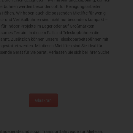
ie. Durch einen geeigneten Pkw mit Anhängekupplung, können
ängerbühnen werden besonders oft für Reinigungsarbeiten
 Höhen. Wir haben auch die passenden Mietlifte für wenig
st- und Vertikalbühnen sind nicht nur besonders kompakt –
al für Indoor Projekte im Lager oder auf Großmärkten
gsames Terrain. In diesem Fall sind Teleskopbühnen die
 bekannt. Zusätzlich können unsere Teleskoparbeitsbühnen mit
estattet werden. Mit diesen Mietliften sind Sie ideal für
nde Gerät für Sie parat. Verlassen Sie sich bei Ihrer Suche
Glaskran
montagegeräte und sogar Transportfahrzeuge zur Miete an.