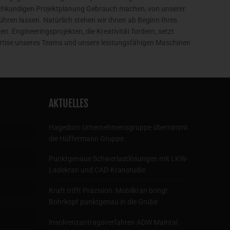
achkundigen Projektplanung Gebrauch machen, von unserer
hren lassen. Natürlich stehen wir Ihnen ab Beginn Ihres
n. Engineeringsprojekten, die Kreativität fordern, setzt
ertise unseres Teams und unsere leistungsfähigen Maschinen
AKTUELLES
Hagedorn Unternehmensgruppe übernimmt
die Hüffermann Gruppe
Punktgenaue Schwerlastlösungen mit LKW-
Ladekran und CAD-Kranstudie
Kraft trifft Präzision: Mobilkran bringt
Bohrkopf punktgenau in die Grube
Insolvenzantragsverfahren ADW Maintal