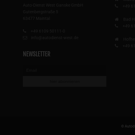
Auto-Dienst West Ganske GmbH
+49 6
Gutenbergstraße 5
63477 Maintal
Bad H
+49 6
+49 6109 50111-0
info@autodienst-west.de
Hofhe
+49 6
NEWSLETTER
© Autodi