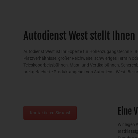
Autodienst West stellt Ihnen d
Autodienst West ist Ihr Experte für Höhenzugangstechnik. Bei
Platzverhältnisse, großer Reichweite, schwieriges Terrain o
Teleskoparbeitsbühnen, Mast- und Vertikalbühnen, Scheren
breitgefächerte Produktangebot von Autodienst West. Bei un
Eine 
Kontaktieren Sie uns!
Wir legen 
erstklassi