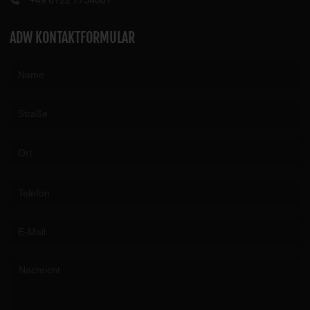
+49 6122 7754001
ADW KONTAKTFORMULAR
Please leave this field empty.