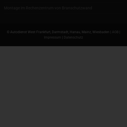
Montage im Rechenzentrum von Branschutzwand
© Autodienst West Frankfurt, Darmstadt, Hanau, Mainz, Wiesbaden |
AGB
|
Impressum
|
Datenschutz