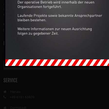
Auto-Dienst West Ganske GmbH
Gutenbergstraße 5
63477 Maintal
+49 6109 50111-0
info@autodienst-west.de
NEWSLETTER
SERVICE
Hanau
+49 6181 63839
Darmstadt