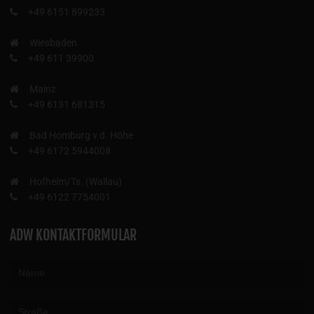
+49 6151 899233
Wiesbaden
+49 611 39900
Mainz
+49 6131 681315
Bad Homburg v.d. Höhe
+49 6172 5944008
Hofheim/Ts. (Wallau)
+49 6122 7754001
ADW KONTAKTFORMULAR