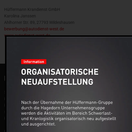
Hüffermann Krandienst GmbH
Karolina Janssen
Ahlhorner Str. 89, 27793 Wildeshausen
bewerbung@autodienst-west.de
www.autodienst-west.de
IHR DIREKTER KONTAKT
Seit über 75 Jahren sind wir erfolgreich in unserem Spezialgebiet
Kranarbeiten und Schwertransporte tätig und beraten unsere
Kunden, z. B. aus der Bauwirtschaft, der Groß- und Chemieindustrie
sowie aus dem Maschinen- und Anlagenbau, mit technischem
Know-how und langjähriger praktischer Erfahrung.
Anschrift: