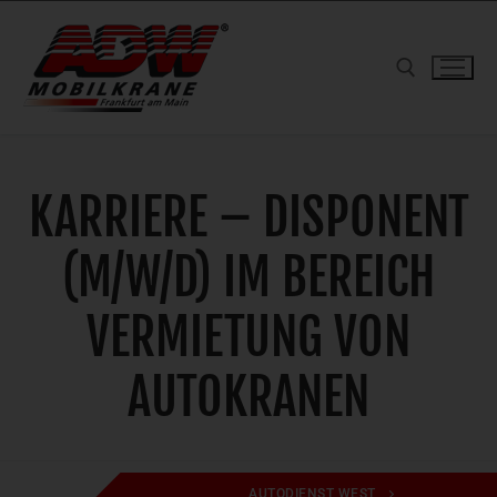
Zum
Inhalt
springen
Suchen nach:
KARRIERE – DISPONENT
(M/W/D) IM BEREICH
VERMIETUNG VON
AUTOKRANEN
AUTODIENST WEST