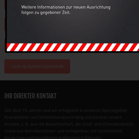
Jack-Up System Offenbach am Main
Jack-Up System Erfurt
Jack-Up System Jena
Jack-Up System Darmstadt
IHR DIREKTER KONTAKT
Seit über 75 Jahren sind wir erfolgreich in unserem Spezialgebiet
Kranarbeiten und Schwertransporte tätig und beraten unsere
Kunden, z. B. aus der Bauwirtschaft, der Groß- und Chemieindustrie
sowie aus dem Maschinen- und Anlagenbau, mit technischem
Know-how und langjähriger praktischer Erfahrung.