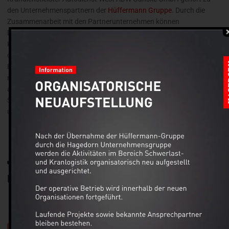
den Unternehmenspartnern der
Hüffermann Gruppe
. Durch die
Zusammenarbeit mit den Partnerunternehmen können
Dienstleistungen aus einer Hand angeboten werden. Hüffermann
Krandienst, Komplettanbieter rund um Kran- und Schwerlastlogistik,
die Eisele AG – Crane & Engineering Group, Experte für Projekt
Engineering, Kranarbeiten und Schwerlastarbeiten, die international
rund um Kranarbeiten, Schwertransporte sowie Montagen
agierende Thömen Gruppe und die velsycon GmbH, Hersteller für
Silosysteme und Spezialist im Fahrzeugbau für Ladekranaufbauten
und Montagen gehören zu den weiteren Partnern.
Jack-Up System von Enerpac auch in Ihrer Nähe
und bundesweit!