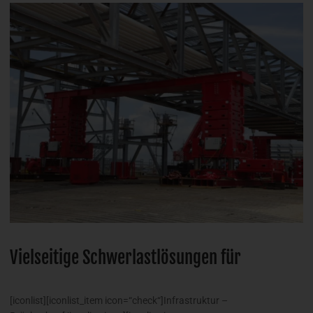
Vielseitige Schwerlastlösungen für
[iconlist][iconlist_item icon=“check“]Infrastruktur –