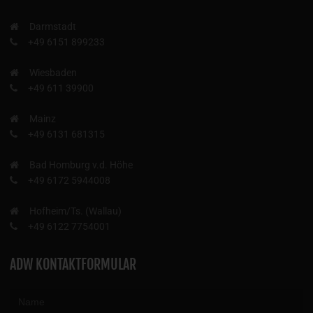
Darmstadt
+49 6151 899233
Wiesbaden
+49 611 39900
Mainz
+49 6131 681315
Bad Homburg v.d. Höhe
+49 6172 5944008
Hofheim/Ts. (Wallau)
+49 6122 7754001
ADW KONTAKTFORMULAR