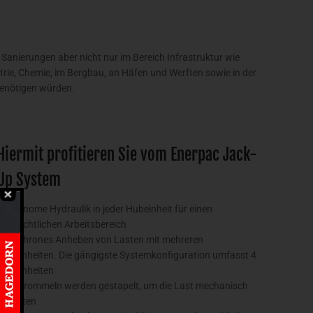
anierungen aber nicht nur im Bereich Infrastruktur wie
ie, Chemie, im Bergbau, an Häfen und Werften sowie in der
benötigen würden.
Hiermit profitieren Sie vom Enerpac Jack-
Up System
• Autonome Hydraulik in jeder Hubeinheit für einen
übersichtlichen Arbeitsbereich
• Synchrones Anheben von Lasten mit mehreren
Hubeinheiten. Die gängigste Systemkonfiguration umfasst 4
Hubeinheiten
• Hubtrommeln werden gestapelt, um die Last mechanisch
zu halten