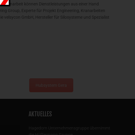
sammenarbeit können Dienstleistungen aus einer Hand
ng Group, Experte für Projekt Engineering, Kranarbeiten
 velsycon GmbH, Hersteller für Silosysteme und Spezialist
Hubsystem Gera
AKTUELLES
Hagedorn Unternehmensgruppe übernimmt
die Hüffermann Gruppe