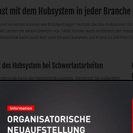
ast mit dem Hubsystem in jeder Branche
und versetzen können wie Brückenträger? Nutzen Sie das Hubsystem für S
 Lasten mit einem Gewicht von 1400 Tonnen auch im Bereich der Industr
Hebetechnik kann auch dort zum Einsatz kommen, wo Krane zu viel Platz 
tz des Hubsystem bei Schwerlastarbeiten
ndenergie kann die Hebetechnik punkten. Versetzen Sie außerdem
ananlagen und Seilbagger. Bei Schwerlastarbeiten ist Präzision
etet beides.
ken positioniert werden, ausgerüstet. Die die Last wird während des
 aus wird Das Hubsystem gesteuert, es muss also nicht in der
n Stahltrommeln in das Stufenhubsystem wird die geplante Höhe
und der Notausschalter erfolgen über eine einfach zu bedienende