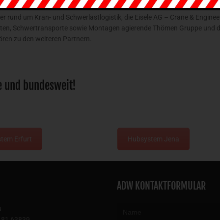
rt zu den Unternehmenspartnern der
Hüffermann Gruppe
. Durch die Zu
rund um Kran- und Schwerlastlogistik, die Eisele AG – Crane & Engineeri
eiten, Schwertransporte sowie Montagen agierende Thömen Gruppe und die
en zu den weiteren Partnern.
e und bundesweit!
tem Erfurt
Hubsystem Jena
ADW KONTAKTFORMULAR
u
181 63839