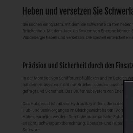
Heben und versetzen Sie Schwerl
Sie suchen ein System, mit dem Sie schwerste Lasten heben 
Brückenbau. Mit dem Jack-Up System von Enerpac können Sie
Windenergie heben und versetzen. Die speziell entwickelte 
Präzision und Sicherheit durch den Einsa
In der Montage von Schiffsrumpf-Blöcken und im Bereich Wi
mit dem Hubsystem nicht nur Brücken, sondern auch Hafenkr
gefragt und Sicherheit. Das Stufenhubsystem von Enerpac bi
Das Hubgerüst ist mit vier Hydraulikzylindern, die in den Ec
Hub- und Senkvorganges im Gleichgewicht halten. Vom Boden
Höhe gearbeitet werden. Durch die automatische Zufuhr vo
erreicht. Schwerpunktberechnung, Überlast- und Hubalarme 
Software.