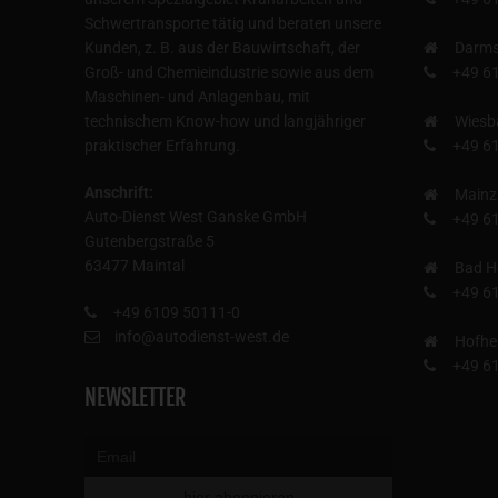
Schwertransporte tätig und beraten unsere
Kunden, z. B. aus der Bauwirtschaft, der
Darms
Groß- und Chemieindustrie sowie aus dem
+49 6
Maschinen- und Anlagenbau, mit
technischem Know-how und langjähriger
Wiesb
praktischer Erfahrung.
+49 6
Anschrift:
Mainz
Auto-Dienst West Ganske GmbH
+49 6
Gutenbergstraße 5
63477 Maintal
Bad H
+49 6
+49 6109 50111-0
info@autodienst-west.de
Hofhe
+49 6
NEWSLETTER