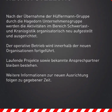
l
erung der Infrastruktur durch Brückenbau
in Thüringen sind die Industrie und Windenergie. Das Hubsystem ist vor 
üst. Für den Transport können spezielle Schienen und der selbstfahrend
ssystem ausgestattet. Gerne informieren wir Sie über weitere Einzelhei
ten Dienstleistungen aus einer Hand