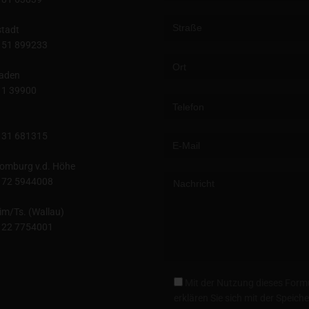
tadt
151 899233
aden
Please leave this field empty.
11 39900
131 681315
omburg v.d. Höhe
172 5944008
im/Ts. (Wallau)
122 7754001
Mit der Nutzung dieses Form
erklären Sie sich mit der Speic