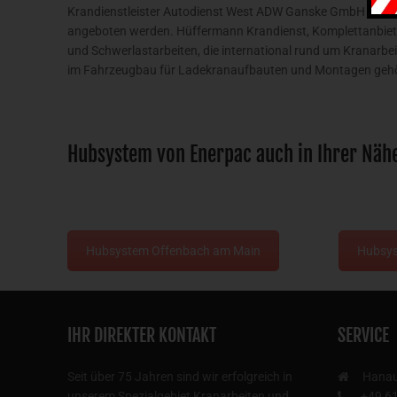
Krandienstleister Autodienst West ADW Ganske GmbH gehö
angeboten werden. Hüffermann Krandienst, Komplettanbieter 
und Schwerlastarbeiten, die international rund um Kranarb
im Fahrzeugbau für Ladekranaufbauten und Montagen gehör
Hubsystem von Enerpac auch in Ihrer Näh
Hubsystem Offenbach am Main
Hubsys
IHR DIREKTER KONTAKT
SERVICE
Seit über 75 Jahren sind wir erfolgreich in
Hana
unserem Spezialgebiet Kranarbeiten und
+49 6