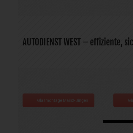
AUTODIENST WEST – effiziente, s
Glasmontage Mainz-Bingen
Gl