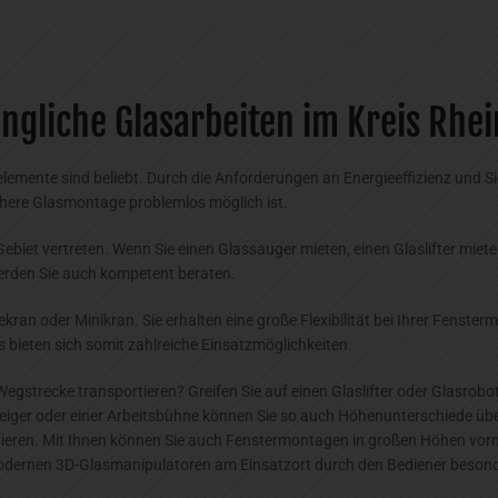
ngliche Glasarbeiten im Kreis Rhe
emente sind beliebt. Durch die Anforderungen an Energieeffizienz und Si
chere Glasmontage problemlos möglich ist.
ebiet vertreten. Wenn Sie einen Glassauger mieten, einen Glaslifter miet
werden Sie auch kompetent beraten.
ran oder Minikran. Sie erhalten eine große Flexibilität bei Ihrer Fenste
bieten sich somit zahlreiche Einsatzmöglichkeiten.
egstrecke transportieren? Greifen Sie auf einen Glaslifter oder Glasrobot
eiger oder einer Arbeitsbühne können Sie so auch Höhenunterschiede üb
tieren. Mit Ihnen können Sie auch Fenstermontagen in großen Höhen vor
dernen 3D-Glasmanipulatoren am Einsatzort durch den Bediener besond