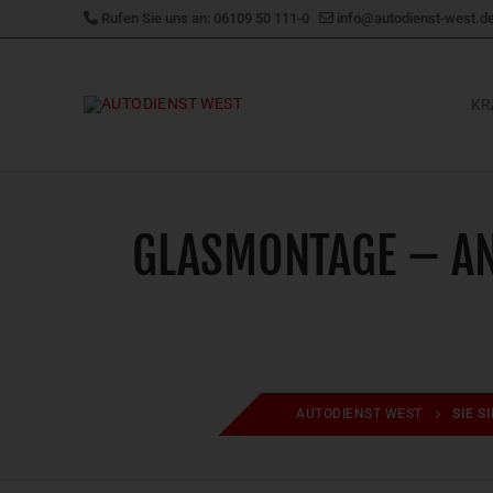
Zum
Rufen Sie uns an: 06109 50 111-0
info@autodienst-west.d
Inhalt
springen
KR
GLASMONTAGE – AN
AUTODIENST WEST
SIE S