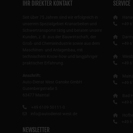
IHR DIREKTER KONTAKT
SERVICE
Seit über 75 Jahren sind wir erfolgreich in
Hana
unserem Spezialgebiet Kranarbeiten und
+49 6
Schwertransporte tätig und beraten unsere
Kunden, z. B. aus der Bauwirtschaft, der
Darm
Groß- und Chemieindustrie sowie aus dem
+49 6
Maschinen- und Anlagenbau, mit
technischem Know-how und langjähriger
Wies
praktischer Erfahrung.
+49 6
Anschrift:
Main
Auto-Dienst West Ganske GmbH
+49 6
Gutenbergstraße 5
63477 Maintal
Bad H
+49 6
+49 6109 50111-0
info@autodienst-west.de
Hofhe
+49 6
NEWSLETTER