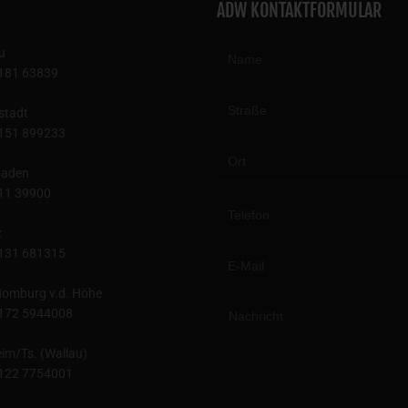
ADW KONTAKTFORMULAR
u
181 63839
stadt
151 899233
baden
Please leave this field empty.
11 39900
z
131 681315
omburg v.d. Höhe
172 5944008
im/Ts. (Wallau)
122 7754001