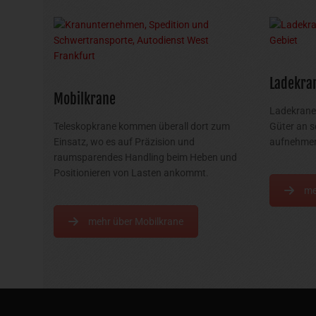
Ladekra
Mobilkrane
Ladekrane 
Teleskopkrane kommen überall dort zum
Güter an s
Einsatz, wo es auf Präzision und
aufnehmen
raumsparendes Handling beim Heben und
Positionieren von Lasten ankommt.
me
mehr über Mobilkrane