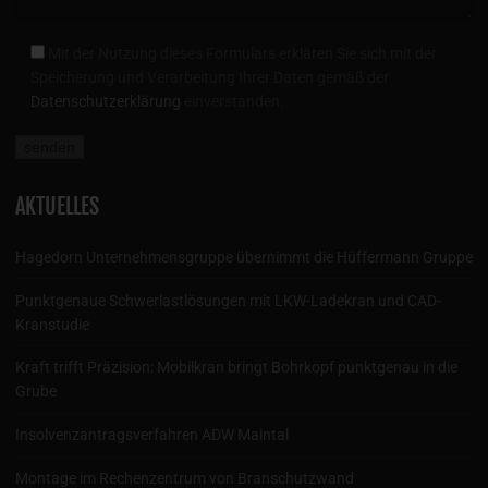
Mit der Nutzung dieses Formulars erklären Sie sich mit der
Speicherung und Verarbeitung Ihrer Daten gemäß der
Datenschutzerklärung
einverstanden.
AKTUELLES
Hagedorn Unternehmensgruppe übernimmt die Hüffermann Gruppe
Punktgenaue Schwerlastlösungen mit LKW-Ladekran und CAD-
Kranstudie
Kraft trifft Präzision: Mobilkran bringt Bohrkopf punktgenau in die
Grube
Insolvenzantragsverfahren ADW Maintal
Montage im Rechenzentrum von Branschutzwand