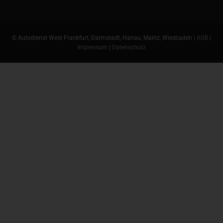
© Autodienst West Frankfurt, Darmstadt, Hanau, Mainz, Wiesbaden |
AGB
|
Impressum
|
Datenschutz