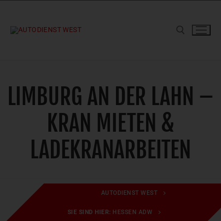
Zum
Inhalt
springen
Suchen nach:
LIMBURG AN DER LAHN –
KRAN MIETEN &
LADEKRANARBEITEN
AUTODIENST WEST
SIE SIND HIER:
HESSEN ADW