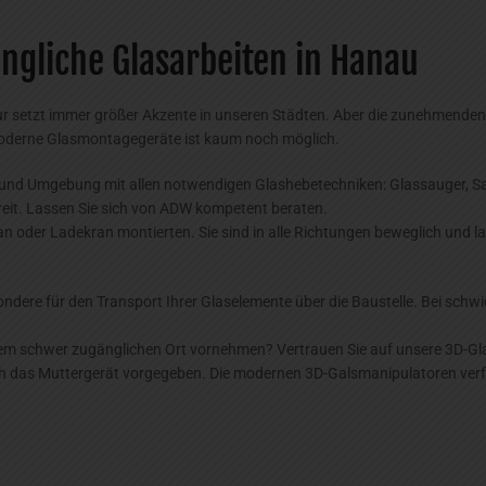
ngliche Glasarbeiten in Hanau
r setzt immer größer Akzente in unseren Städten. Aber die zunehmenden 
oderne Glasmontagegeräte ist kaum noch möglich.
und Umgebung mit allen notwendigen Glashebetechniken: Glassauger, Saug
ereit. Lassen Sie sich von ADW kompetent beraten.
an oder Ladekran montierten. Sie sind in alle Richtungen beweglich und l
ondere für den Transport Ihrer Glaselemente über die Baustelle. Bei sch
nem schwer zugänglichen Ort vornehmen? Vertrauen Sie auf unsere 3D-Gl
urch das Muttergerät vorgegeben. Die modernen 3D-Galsmanipulatoren verf