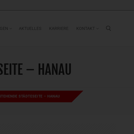
NGEN
AKTUELLES
KARRIERE
KONTAKT
Suchen nach:
SEITE – HANAU
TEHENDE STÄDTESEITE – HANAU