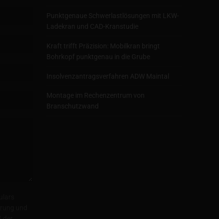
Punktgenaue Schwerlastlösungen mit LKW-
Ladekran und CAD-Kranstudie
Kraft trifft Präzision: Mobilkran bringt
Bohrkopf punktgenau in die Grube
Insolvenzantragsverfahren ADW Maintal
Montage im Rechenzentrum von
Branschutzwand
ulars
herung und
 der