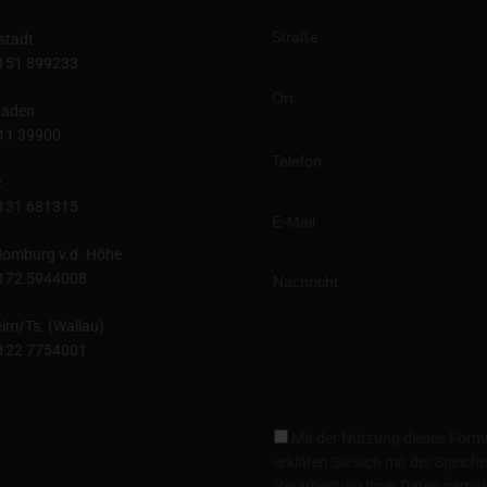
stadt
151 899233
baden
Please leave this field empty.
11 39900
z
131 681315
omburg v.d. Höhe
172 5944008
im/Ts. (Wallau)
122 7754001
Mit der Nutzung dieses Form
erklären Sie sich mit der Speic
Verarbeitung Ihrer Daten gemäß