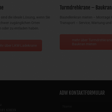
ne
Turmdrehkrane – Baukran
sind die ideale Lösung, wenn Sie
Bautellenkran mieten – Montage 
chwer zugänglichen Orten
Transport – Service, Wartung und 
 oder zu entladen haben.
mehr über Turmdrehkrane
Baukran mieten
hr über LKW Ladekrane
ADW KONTAKTFORMULAR
u
181 63839