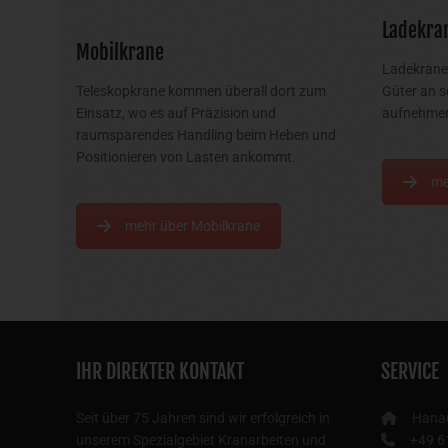
Ladekra
Mobilkrane
Ladekrane 
Teleskopkrane kommen überall dort zum
Güter an s
Einsatz, wo es auf Präzision und
aufnehmen
raumsparendes Handling beim Heben und
Positionieren von Lasten ankommt.
me
mehr über Mobilkrane
IHR DIREKTER KONTAKT
SERVICE
Seit über 75 Jahren sind wir erfolgreich in
Hana
unserem Spezialgebiet Kranarbeiten und
+49 6