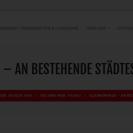
e
ANDIENST, KRANARBEITEN & LADEKRANE
ÜBER UNS
LEISTU
– AN BESTEHENDE STÄDTE
HIER:
HESSEN ADW
SIE SIND HIER:
HANAU
GLASMONTAGE – AN BES