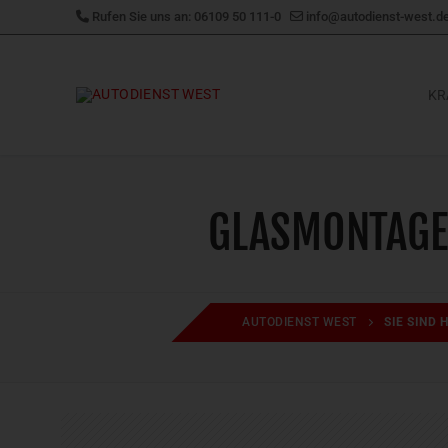
Zum
Rufen Sie uns an: 06109 50 111-0
info@autodienst-west.d
Inhalt
springen
KR
GLASMONTAGE 
AUTODIENST WEST
SIE SIND 