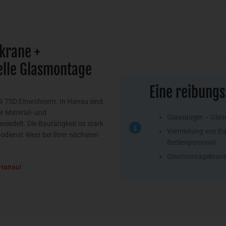
krane +
elle Glasmontage
Eine reibungs
99 TSD Einwohnern. In Hanau sind
r Material- und
Glassauger – Glas
edelt. Die Bautätigkeit ist stark
Vermietung von Eq
todienst West bei Ihrer nächsten
Bedienpersonal
Glasmontagekrane 
 Hanau
!