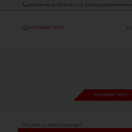
Zum
Rufen Sie uns an: 06109 50 111-0
info@autodienst-west.d
Inhalt
springen
KR
AUTODIENST WEST
[rev_slider_vc alias=“homepage“]