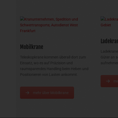
Ladekra
Mobilkrane
Ladekrane 
Teleskopkrane kommen überall dort zum
Güter an s
Einsatz, wo es auf Präzision und
aufnehmen
raumsparendes Handling beim Heben und
Positionieren von Lasten ankommt.
me
mehr über Mobilkrane