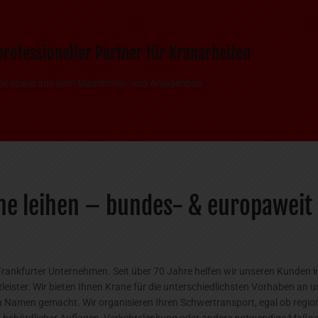
rofessioneller Partner für Kranarbeiten
trie sowie aus dem Maschinen- und Anlagenbau
e leihen – bundes- & europaweit 
nkfurter Unternehmen. Seit über 70 Jahre helfen wir unseren Kunden i
eister. Wir bieten Ihnen Krane für die unterschiedlichsten Vorhaben an u
 Namen gemacht. Wir organisieren Ihren Schwertransport, egal ob region
ung behördlicher Auflagen, Verkehrslenkung oder andere notwendige Maßn