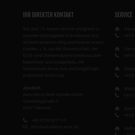
IHR DIREKTER KONTAKT
SERVICE
Seit über 75 Jahren sind wir erfolgreich in
Hana
unserem Spezialgebiet Kranarbeiten und
+49 6
Schwertransporte tätig und beraten unsere
Kunden, z. B. aus der Bauwirtschaft, der
Darm
Groß- und Chemieindustrie sowie aus dem
+49 6
Maschinen- und Anlagenbau, mit
technischem Know-how und langjähriger
Wies
praktischer Erfahrung.
+49 6
Anschrift:
Main
Auto-Dienst West Ganske GmbH
+49 6
Gutenbergstraße 5
63477 Maintal
Bad H
+49 6
+49 6109 50111-0
info@autodienst-west.de
Hofhe
+49 6