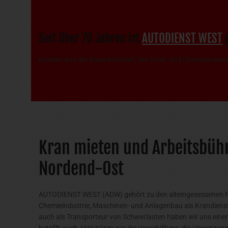
Seit über 70 Jahren ist
AUTODIENST WEST
p
Kunden aus der Bauwirtschaft, der Groß- und Chemieindus
Kran mieten und Arbeitsbühn
Nordend-Ost
AUTODIENST WEST (ADW) gehört zu den alteingesessenen Fra
Chemieindustrie, Maschinen- und Anlagenbau als Krandienstl
auch als Transporteur von Schwerlasten haben wir uns einen
betrifft auch Aktivitäten wie die Verschiffung, die Umsetz