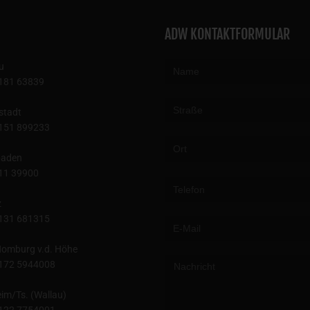
ADW KONTAKTFORMULAR
u
181 63839
stadt
151 899233
baden
Please leave this field empty.
11 39900
z
131 681315
omburg v.d. Höhe
172 5944008
im/Ts. (Wallau)
122 7754001