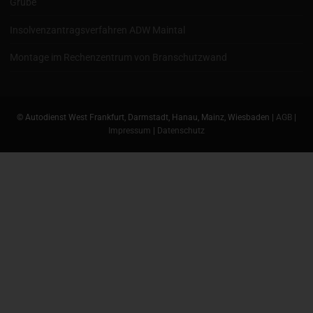
Grube
Insolvenzantragsverfahren ADW Maintal
Montage im Rechenzentrum von Branschutzwand
© Autodienst West Frankfurt, Darmstadt, Hanau, Mainz, Wiesbaden |
AGB
|
Impressum
|
Datenschutz