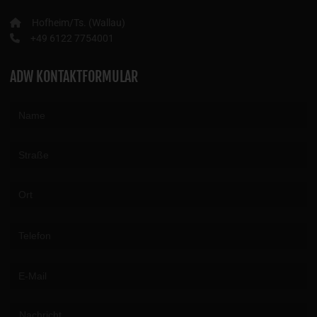
Hofheim/Ts. (Wallau)
+49 6122 7754001
ADW KONTAKTFORMULAR
Please leave this field empty.