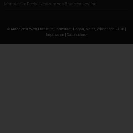
Montage im Rechenzentrum von Branschutzwand
© Autodienst West Frankfurt, Darmstadt, Hanau, Mainz, Wiesbaden |
AGB
|
Impressum
|
Datenschutz