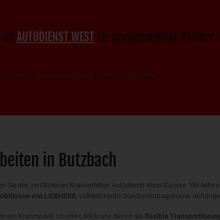
 ist
AUTODIENST WEST
Ihr professioneller Partner 
mdrehkrane – Glasmontage und Arbeitsbühne mieten
beiten in Butzbach
Sie den zertifizierten Kranverleiher Autodienst West Ganske. Wir liefer
obilkrane von LIEBHERR
, vollelektrische Sondermontagekrane, Anhänge
einem Kranmodell. Unsere Ladekrane dienen als
flexible Transportlösu