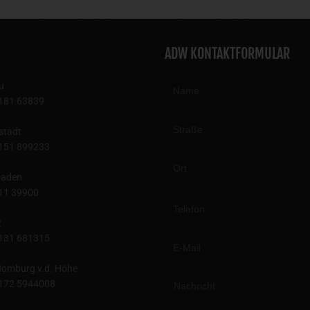
ADW KONTAKTFORMULAR
u
181 63839
stadt
151 899233
baden
Please leave this field empty.
11 39900
z
131 681315
omburg v.d. Höhe
172 5944008