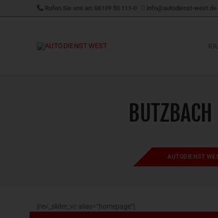
Zum
Rufen Sie uns an: 06109 50 111-0
info@autodienst-west.de
Inhalt
springen
KR
BUTZBACH 
AUTODIENST WE
[rev_slider_vc alias=“homepage“]