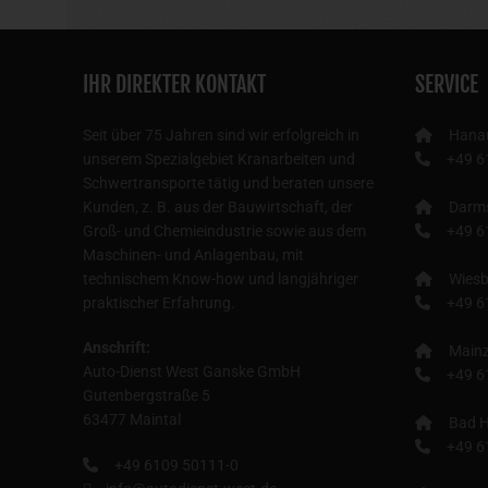
IHR DIREKTER KONTAKT
SERVICE
Seit über 75 Jahren sind wir erfolgreich in
Hana
unserem Spezialgebiet Kranarbeiten und
+49 6
Schwertransporte tätig und beraten unsere
Kunden, z. B. aus der Bauwirtschaft, der
Darm
Groß- und Chemieindustrie sowie aus dem
+49 6
Maschinen- und Anlagenbau, mit
technischem Know-how und langjähriger
Wies
praktischer Erfahrung.
+49 6
Anschrift:
Main
Auto-Dienst West Ganske GmbH
+49 6
Gutenbergstraße 5
63477 Maintal
Bad H
+49 6
+49 6109 50111-0