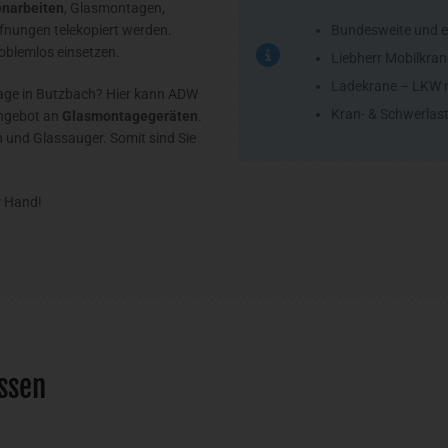
narbeiten
, Glasmontagen,
fnungen telekopiert werden.
Bundesweite und 
roblemlos einsetzen.
Liebherr Mobilkra
Ladekrane – LKW m
age in Butzbach? Hier kann ADW
Kran- & Schwerlast
angebot an
Glasmontagegeräten
.
 und Glassauger. Somit sind Sie
r Hand!
ssen