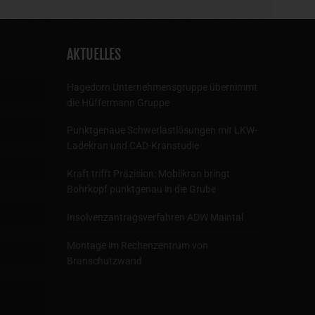
AKTUELLES
Hagedorn Unternehmensgruppe übernimmt
die Hüffermann Gruppe
Punktgenaue Schwerlastlösungen mit LKW-
Ladekran und CAD-Kranstudie
Kraft trifft Präzision: Mobilkran bringt
Bohrkopf punktgenau in die Grube
Insolvenzantragsverfahren ADW Maintal
Montage im Rechenzentrum von
Branschutzwand