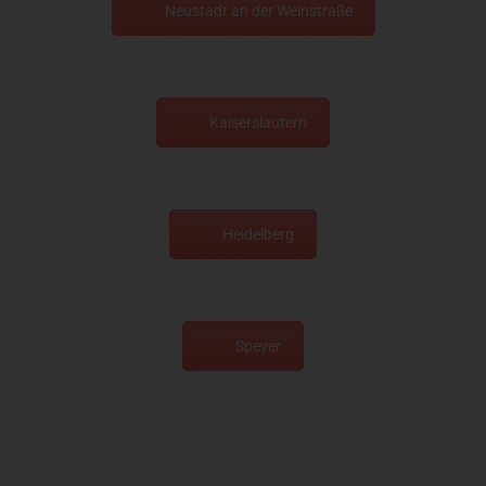
Neustadt an der Weinstraße
Kaiserslautern
Heidelberg
Speyer