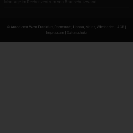
Montage im Rechenzentrum von Branschutzwand
© Autodienst West Frankfurt, Darmstadt, Hanau, Mainz, Wiesbaden |
AGB
|
Impressum
|
Datenschutz