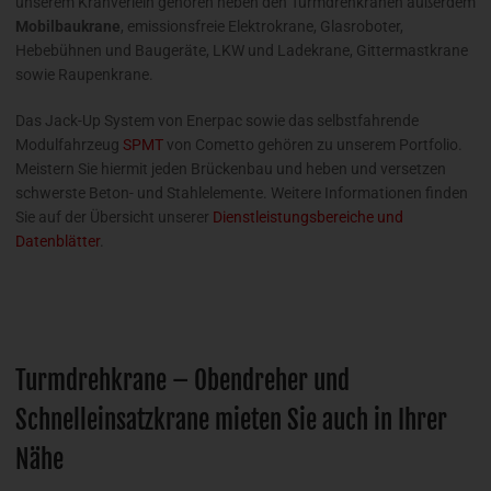
unserem Kranverleih gehören neben den Turmdrehkranen außerdem
Mobilbaukrane
, emissionsfreie Elektrokrane, Glasroboter,
Hebebühnen und Baugeräte, LKW und Ladekrane, Gittermastkrane
sowie Raupenkrane.
Das Jack-Up System von Enerpac sowie das selbstfahrende
Modulfahrzeug
SPMT
von Cometto gehören zu unserem Portfolio.
Meistern Sie hiermit jeden Brückenbau und heben und versetzen
schwerste Beton- und Stahlelemente. Weitere Informationen finden
Sie auf der Übersicht unserer
Dienstleistungsbereiche und
Datenblätter
.
Turmdrehkrane – Obendreher und
Schnelleinsatzkrane mieten Sie auch in Ihrer
Nähe