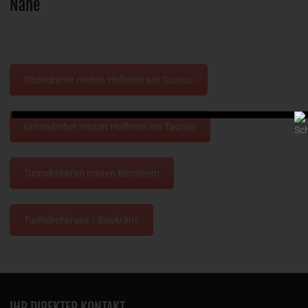
Nähe
Obendreher mieten Hofheim am Taunus
Untendreher mieten Hofheim am Taunus
Turmdrehkran mieten Bensheim
Turmdrehkrane / Baukräne
IHR DIREKTER KONTAKT