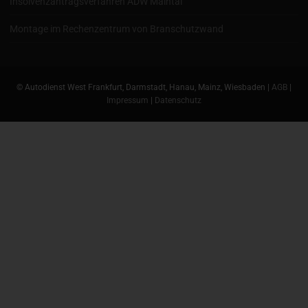
Insolvenzantragsverfahren ADW Maintal
Montage im Rechenzentrum von Branschutzwand
© Autodienst West Frankfurt, Darmstadt, Hanau, Mainz, Wiesbaden |
AGB
|
Impressum
|
Datenschutz