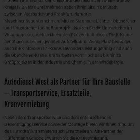
Hofheim am Taunus, der Kreisstadt des hessischen Main-Taunus-
Kreises? Diverse Unternehmen haben ihren Sitz in der Stadt
zwischen Wiesbaden und Frankfurt, darunter
Maschinenbauunternehmen. Mieten Sie unsere Liebherr Obendreher
und Untendreher für Ihr Bauprojekt. Nutzen Sie die Untendreher im
Wohnungsbau, auch bei beengten Platzverhältnissen. Die K-Krane
benötigen nur einen geringen Aufstellraum. Wenig Platz benötigen
auch die kraftvollen L1-Krane. Besonders leistungsfähig sind auch
die Obendreher-Krane. Kranarbeiten vom Hochbau bis hin zu
Großprojekten in der Industrie und Chemie, in der Windenergie.
Autodienst West als Partner für Ihre Baustelle
– Transportservice, Ersatzteile,
Kranvermietung
Neben dem
Transportservice
und dem entsprechenden
Genehmigungsservice sowie der Montage bieten wir Ihnen rund um
das Turmdrehkran mieten auch Ersatzteile an. Als Partner der
Hüffermann Gruppe erwarten Sie die Kranvermietung,