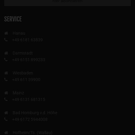
SERVICE
Hanau
+49 6181 63839
Darmstadt
+49 6151 899233
Wiesbaden
+49 611 39900
Mainz
+49 6131 681315
Bad Homburg v.d. Höhe
+49 6172 5944008
Hofheim/Ts. (Wallau)