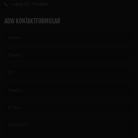
+49 6122 7754001
ADW KONTAKTFORMULAR
Please leave this field empty.