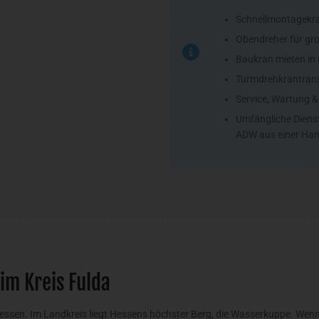
Schnellmontagekra
Obendreher für gr
Baukran mieten in 
Turmdrehkrantran
Service, Wartung & 
Umfängliche Dienst
ADW aus einer Han
im Kreis Fulda
thessen. Im Landkreis liegt Hessens höchster Berg, die Wasserkuppe. Wen