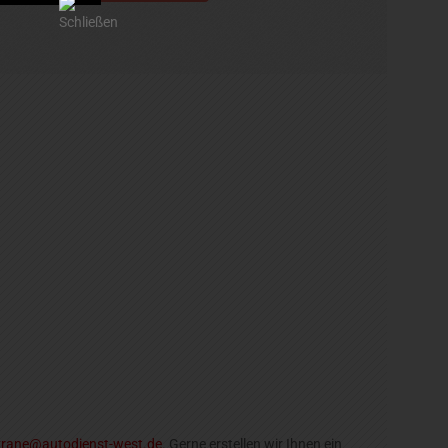
rane@autodienst-west.de
. Gerne erstellen wir Ihnen ein