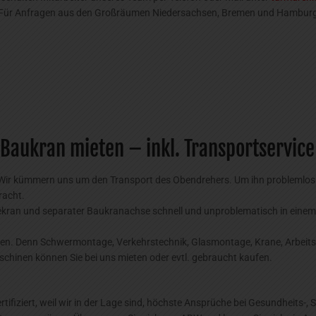
t. Für Anfragen aus den Großräumen Niedersachsen, Bremen und Hamburg
aukran mieten – inkl. Transportservice 
Wir kümmern uns um den Transport des Obendrehers. Um ihn problemlos be
racht.
dekran und separater Baukranachse schnell und unproblematisch in einem
auchen. Denn Schwermontage, Verkehrstechnik, Glasmontage, Krane, Arbei
chinen können Sie bei uns mieten oder evtl. gebraucht kaufen.
tifiziert, weil wir in der Lage sind, höchste Ansprüche bei Gesundheits-,