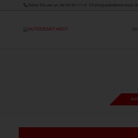
Zum
Rufen Sie uns an: 06109 50 111-0
info@autodienst-west.d
Inhalt
springen
KR
AU