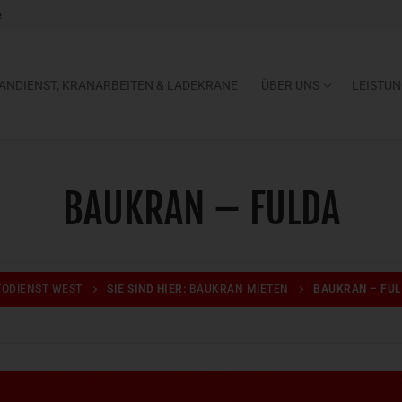
e
ANDIENST, KRANARBEITEN & LADEKRANE
ÜBER UNS
LEISTU
BAUKRAN – FULDA
TODIENST WEST
SIE SIND HIER:
BAUKRAN MIETEN
BAUKRAN – FU