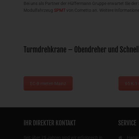
Bei uns als Partner der Hüffermann Gruppe erwartet Sie der
Modulfahrzeug
SPMT
von Cometto an. Weitere Informationen
Turmdrehkrane – Obendreher und Schnelle
EC-B mieten Mainz
65 K.1
IHR DIREKTER KONTAKT
SERVICE
Seit über 75 Jahren sind wir erfolgreich in
Hana