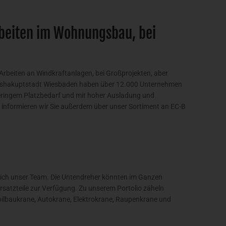
beiten im Wohnungsbau, bei
r Arbeiten an Windkraftanlagen, bei Großprojekten, aber
deshakuptstadt Wiesbaden haben über 12.000 Unternehmen
 geringem Platzbedarf und mit hoher Ausladung und
e informieren wir Sie außerdem über unser Sortiment an EC-B
ich unser Team. Die Untendreher könnten im Ganzen
Ersatzteile zur Verfügung. Zu unserem Portolio zäheln
bilbaukrane, Autokrane, Elektrokrane, Raupenkrane und