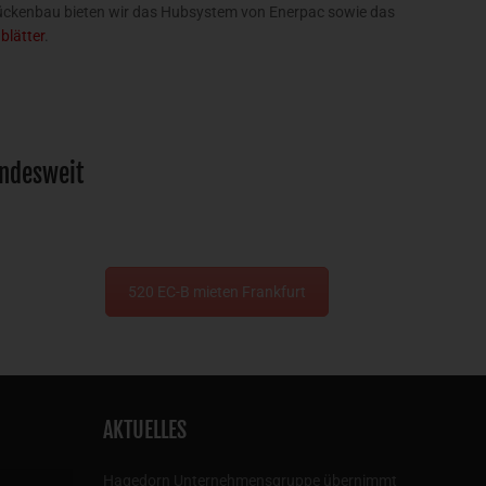
 Brückenbau bieten wir das Hubsystem von Enerpac sowie das
blätter
.
undesweit
520 EC-B mieten Frankfurt
AKTUELLES
Hagedorn Unternehmensgruppe übernimmt