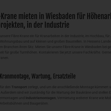
-Krane mieten in Wiesbaden für Höhenar
rojekten, in der Industrie
 unsere Fibre-Krane ein für Kranarbeiten in der Industrie, im Hochbau, fü
 Wohnungsbau und auf kleinen und großen Baustellen. In Hessens Lan
en Branchen ihren Sitz. Mieten Sie unsere Fibre-Krane in Wiesbaden bei
eit für große Turmhöhen. Kontakrieren Sie jetzt unsere Fachkräfte. Gern
ranen.
 Kranmontage, Wartung, Ersatzteile
 für den
Transport
zerlegt, und um die anschließende Montage kümmert s
t. Außerdem sind wir zuständig für die Wartung der Baukräne und stellen 
hwermontagen und
Industriemontagen
, Vermietung weiterer Krane wie Mo
 Arbeitsbühnen und Baugeräten.