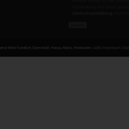
erklären Sie sich mit der Speic
Verarbeitung Ihrer Daten gemäß
Datenschutzerklärung
einverst
enst West Frankfurt, Darmstadt, Hanau, Mainz, Wiesbaden |
AGB
|
Impressum
|
Dat