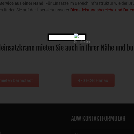
Service aus einer Hand
. Für Einsätze im Bereich Infrastruktur wie der
 finden Sie auf der Übersicht unserer
Dienstleistungsbereiche und Daten
insatzkrane mieten Sie auch in Ihrer Nähe und b
 mieten Darmstadt
470 EC-B Hanau
ADW KONTAKTFORMULAR
u