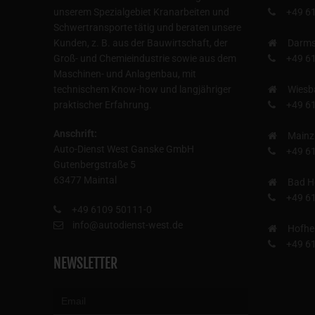
unserem Spezialgebiet Kranarbeiten und
+49 6
Schwertransporte tätig und beraten unsere
Kunden, z. B. aus der Bauwirtschaft, der
Darms
Groß- und Chemieindustrie sowie aus dem
+49 6
Maschinen- und Anlagenbau, mit
technischem Know-how und langjähriger
Wiesb
praktischer Erfahrung.
+49 6
Anschrift:
Mainz
Auto-Dienst West Ganske GmbH
+49 6
Gutenbergstraße 5
63477 Maintal
Bad H
+49 6
+49 6109 50111-0
info@autodienst-west.de
Hofhe
+49 6
NEWSLETTER