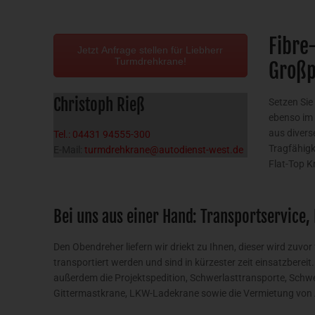
Fibre
Jetzt Anfrage stellen für Liebherr
Turmdrehkrane!
Großp
Christoph Rieß
Setzen Sie
ebenso im
aus divers
Tel.: 04431 94555-300
Tragfähigk
E-Mail:
turmdrehkrane@autodienst-west.de
Flat-Top K
Bei uns aus einer Hand: Transportservice,
Den Obendreher liefern wir driekt zu Ihnen, dieser wird zuvor
transportiert werden und sind in kürzester zeit einsatzberei
außerdem die Projektspedition, Schwerlasttransporte, Sc
Gittermastkrane, LKW-Ladekrane sowie die Vermietung von