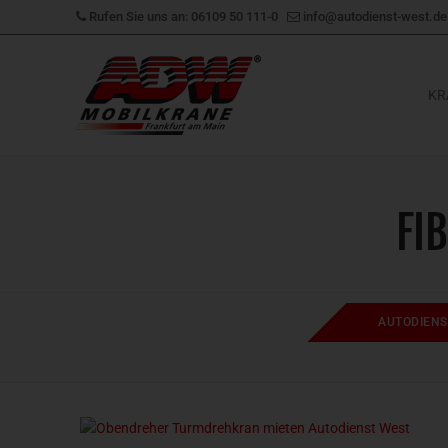
Zum
Rufen Sie uns an: 06109 50 111-0
info@autodienst-west.de
Inhalt
springen
KR
FI
AUTODIENS