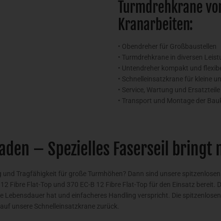
Turmdrehkrane von 
Kranarbeiten:
• Obendreher für Großbaustellen
• Turmdrehkrane in diversen Leis
• Untendreher kompakt und flexib
• Schnelleinsatzkrane für kleine u
• Service, Wartung und Ersatzteile
• Transport und Montage der Bau
aden – Spezielles Faserseil bringt
g und Tragfähigkeit für große Turmhöhen? Dann sind unsere spitzenlosen
2 Fibre Flat-Top und 370 EC-B 12 Fibre Flat-Top für den Einsatz bereit. 
ängere Lebensdauer hat und einfacheres Handling verspricht. Die spitzenlos
ie auf unsere Schnelleinsatzkrane zurück.