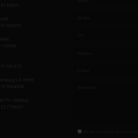
181 63839
tadt
151 899233
aden
Please leave this field empty.
11 39900
131 681315
omburg v.d. Höhe
172 5944008
im/Ts. (Wallau)
122 7754001
Mit der Nutzung dieses Form