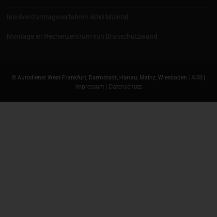
Insolvenzantragsverfahren ADW Maintal
Montage im Rechenzentrum von Branschutzwand
© Autodienst West Frankfurt, Darmstadt, Hanau, Mainz, Wiesbaden |
AGB
|
Impressum
|
Datenschutz